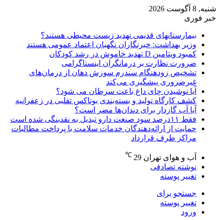
شنبه, 8 آگوست 2026
خبر فوری
بیمارستانهای قدیمی تهدید زیست محیطی هستند؟
وزیر بهداشت: خبرنگاران نگهبان اعتماد عمومی هستند
کمبود ویتامین D تهدید خاموش در رشد کودکان
ضرورت نظارت بر درمانگران اینستاگرامی
تشخیص زودهنگام سندرم سوزش دهان از درمان‌های
غیرضروری پیشگیری می‌کند
آیا نوشیدن چای داغ باعث سرطان می شود؟
کشف کارگاه تولید و بسته‌بندی بوتاکس تقلبی در زعفرانیه
آیا آب گازدار برای دندان‌ها مضر است؟
فقط ۱۱‌درصد سود صنعت دارو تبدیل به نقدینگی شده است
حمایت از ارائه‌دهندگان خدمات سلامت با پرداخت مطالبات
مراکز طرف قرارداد
℃
آب و هوای تهران
29
نوشته تصادفی
تغییر پوسته
جستجو برای
تغییر پوسته
ورود