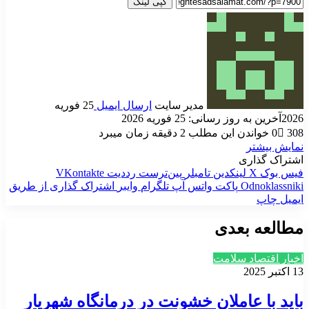
کپی لینک
مدیر سایت
ارسال ایمیل
25 فوریه
2026
آخرین به روز رسانی: 25 فوریه 2026
308
0
خواندن این مطلب 2 دقیقه زمان میبرد
نمایش بیشتر
اشتراک گذاری
فیس بوک
X
لینکدین
‫تامبلر
‫پین‌ترست
‫رددیت
‫VKontakte
‫Odnoklassniki
پاکت
واتس آپ
تلگرام
وایبر
اشتراک گذاری از طریق
ایمیل
چاپ
مطالعه بعدی
اخبار اقتصاد سلامت
13 اکتبر 2025
باید با عاملان خشونت در درمانگاه شهریار