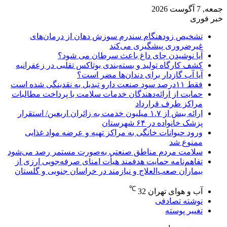
جمعه, 7 آگوست 2026
خبر فوری
تشخیص زودهنگام سندرم سوزش دهان از درمان‌های
غیرضروری پیشگیری می‌کند
آیا نوشیدن چای داغ باعث سرطان می شود؟
کشف کارگاه تولید و بسته‌بندی بوتاکس تقلبی در زعفرانیه
آیا آب گازدار برای دندان‌ها مضر است؟
فقط ۱۱‌درصد سود صنعت دارو تبدیل به نقدینگی شده است
حمایت از ارائه‌دهندگان خدمات سلامت با پرداخت مطالبات
مراکز طرف قرارداد
ارائه بیش از ۱.۷ میلیون خدمت به زائران اربعین/ استقرار
پزشک خانواده در ۶۴ شهرستان
ورود حیوانات خانگی به مراکز تهیه و عرضه مواد غذایی
ممنوع شد
سلامت مردم مناطق صنعتی به‌صورت مستمر رصد می‌شود
تفاهم‌نامه حمایت هدفمند هیأت امنای صرفه‌جویی ارزی از
بیماران صعب‌العلاج و نیازمند در خراسان جنوبی و گلستان
℃
آب و هوای تهران
32
نوشته تصادفی
تغییر پوسته