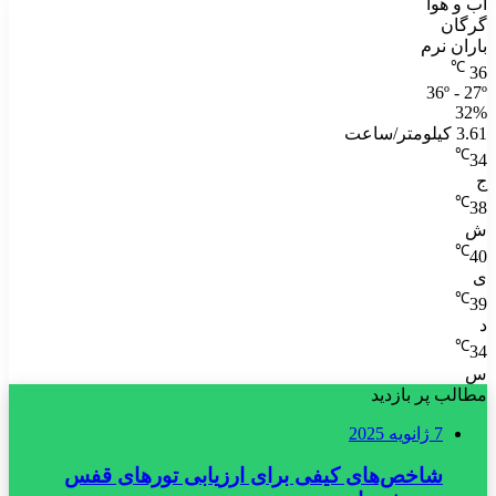
آب و هوا
گرگان
باران نرم
℃
36
36º - 27º
32%
3.61 کیلومتر/ساعت
℃
34
ج
℃
38
ش
℃
40
ی
℃
39
د
℃
34
س
مطالب پر بازدید
7 ژانویه 2025
شاخص‌های کیفی برای ارزیابی تورهای قفس