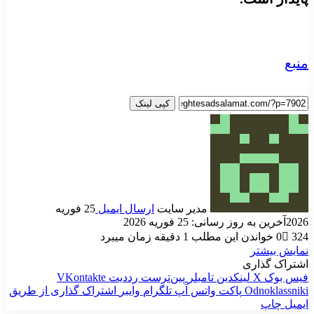
منبع
کپی لینک
مدیر سایت
ارسال ایمیل
25 فوریه
2026
آخرین به روز رسانی: 25 فوریه 2026
324
0
خواندن این مطلب 1 دقیقه زمان میبرد
نمایش بیشتر
اشتراک گذاری
فیس بوک
X
لینکدین
‫تامبلر
‫پین‌ترست
‫رددیت
‫VKontakte
‫Odnoklassniki
پاکت
واتس آپ
تلگرام
وایبر
اشتراک گذاری از طریق
ایمیل
چاپ