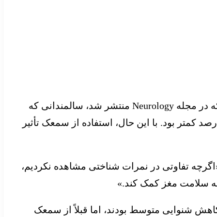
بنابر اعلام دفتر آموزش و ارتقای سلامت وزارت بهداشت، بر اساس مطالعه‌ای که در مجله Neurology منتشر شد، سالمندانی که
تجویز شده داشتند، نسبت به کسانی که از سمعک استفاده نمی‌کردند، خطر ابتلا به زوال عقلشان ۳۳ درصد کمتر بود. با این حال، استفاده از سمعک تأثیر
اگرچه تفاوتی در نمرات شناختی مشاهده نکردیم،
ه سلامت مغز کمک کند.»
 همه شرکت‌کنندگان دچار کاهش شنوایی متوسط بودند، اما قبلاً از سمعک