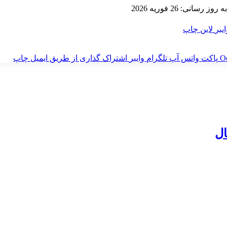
ز رسانی: 26 فوریه 2026
ایبر
لاین
چاپ
‫O
پاکت
واتس آپ
تلگرام
وایبر
اشتراک گذاری از طریق ایمیل
چاپ
ل