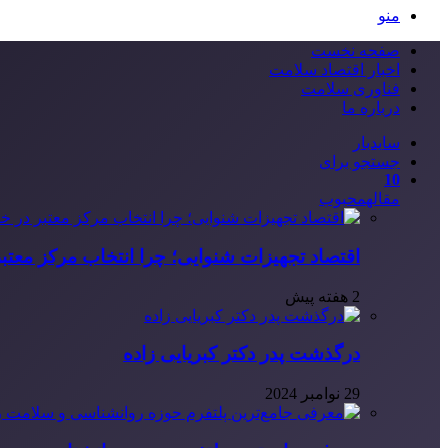
منو
صفحه نخست
اخبار اقتصاد سلامت
فناوری سلامت
درباره ما
سایدبار
جستجو برای
10
مقاله
محبوب
اقتصاد تجهیزات شنوایی؛ چرا انتخاب مرکز معتب
2 هفته پیش
درگذشت پدر دکتر کبریایی زاده
29 نوامبر 2024