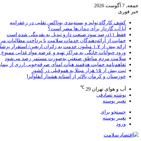
جمعه, 7 آگوست 2026
خبر فوری
کشف کارگاه تولید و بسته‌بندی بوتاکس تقلبی در زعفرانیه
آیا آب گازدار برای دندان‌ها مضر است؟
فقط ۱۱‌درصد سود صنعت دارو تبدیل به نقدینگی شده است
حمایت از ارائه‌دهندگان خدمات سلامت با پرداخت مطالبات مر
ارائه بیش از ۱.۷ میلیون خدمت به زائران اربعین/ استقرار پزشک خانواده در ۶۴ شهرستان
ورود حیوانات خانگی به مراکز تهیه و عرضه مواد غذایی ممنوع 
سلامت مردم مناطق صنعتی به‌صورت مستمر رصد می‌شود
تفاهم‌نامه حمایت هدفمند هیأت امنای صرفه‌جویی ارزی از بیما
ثبت بیش از ۱۵ هزار مبتلا به هموفیلی در کشور
خوزستان و کرمان بالاتر از آستانه هشدار آنفلوآنزا
℃
آب و هوای تهران
29
نوشته تصادفی
تغییر پوسته
جستجو برای
تغییر پوسته
ورود