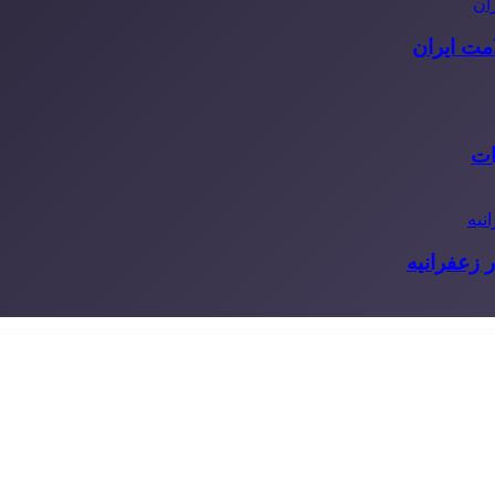
مت ایران
ات
 زعفرانیه