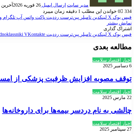
مدیر سایت
ارسال ایمیل
26 فوریه 2026
آخرین به رو
334
0
خواندن این مطلب 1 دقیقه زمان میبرد
فیس بوک
X
لینکدین
‫تامبلر
‫پین‌ترست
‫رددیت
پاکت
واتس آپ
تلگرام
و
نمایش بیشتر
اشتراک گذاری
فیس بوک
X
لینکدین
‫تامبلر
‫پین‌ترست
‫رددیت
‫VKontakte
dnoklassniki
مطالعه بعدی
اخبار اقتصاد سلامت
6 دسامبر 2025
توقف مصوبه افزایش ظرفیت پزشکی از امسا
اخبار اقتصاد سلامت
22 مارس 2025
چالشی به نام دردسر بیمه‌ها برای داروخانه‌ها
اخبار اقتصاد سلامت
27 سپتامبر 2025