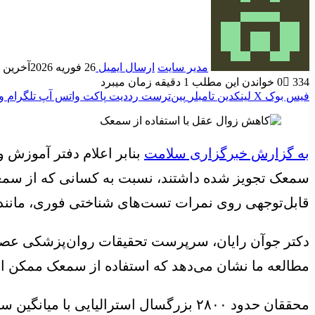
مدیر سایت
ارسال ایمیل
26 فوریه 2026
آخرین به رو
334
0
خواندن این مطلب 1 دقیقه زمان میبرد
فیس بوک
X
لینکدین
‫تامبلر
‫پین‌ترست
‫رددیت
پاکت
واتس آپ
تلگرام
و
به گزارش خبرگزاری سلامت
قابل‌توجهی روی نمرات تست‌های شناختی فوری، مانن
دکتر جوآن رایان، سرپرست تحقیقات روان‌پزشکی عصبی 
مطالعه ما نشان می‌دهد که استفاده از سمعک ممکن ا