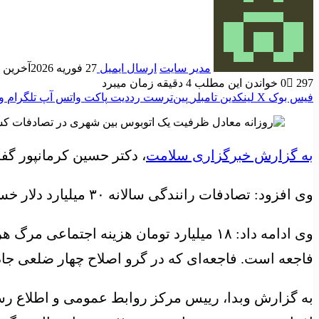
مدیر سایت
ارسال ایمیل
27 فوریه 2026
آخرین به رو
297
0
خواندن این مطلب 4 دقیقه زمان میبرد
فیس بوک
X
لینکدین
‫تامبلر
‫پین‌ترست
‫رددیت
پاکت
واتس آپ
تلگرام
و
به گزارش خبرگزاری سلامت
، دکتر حسین کرمانپور گ
وی افزود: تصادفات رانندگی سالانه ۳۰ میلیارد دلار خسارت به کشور وارد می‌کند که شامل هزینه درمان، توانبخشی، بیمه، ازکارافتادگی و کاهش بهره‌وری است.
وی ادامه داد: ۱۸ میلیارد تومان هزینه ا
فاجعه است. فاجعه‌ای که در گرو اصلاح چهار ضلعی جاد