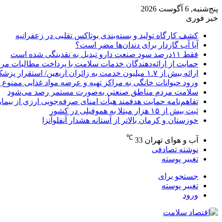
پنج‌شنبه, 6 آگوست 2026
خبر فوری
کشف کارگاه تولید و بسته‌بندی بوتاکس تقلبی در زعفرانیه
آیا آب گازدار برای دندان‌ها مضر است؟
فقط ۱۱‌درصد سود صنعت دارو تبدیل به نقدینگی شده است
حمایت از ارائه‌دهندگان خدمات سلامت با پرداخت مطالبات مر
ارائه بیش از ۱.۷ میلیون خدمت به زائران اربعین/ استقرار پزشک خانواده در ۶۴ شهرستان
ورود حیوانات خانگی به مراکز تهیه و عرضه مواد غذایی ممنوع 
سلامت مردم مناطق صنعتی به‌صورت مستمر رصد می‌شود
تفاهم‌نامه حمایت هدفمند هیأت امنای صرفه‌جویی ارزی از بیما
ثبت بیش از ۱۵ هزار مبتلا به هموفیلی در کشور
خوزستان و کرمان بالاتر از آستانه هشدار آنفلوآنزا
℃
آب و هوای تهران
33
نوشته تصادفی
تغییر پوسته
جستجو برای
تغییر پوسته
ورود