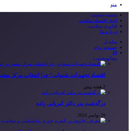
منو
صفحه نخست
اخبار اقتصاد سلامت
فناوری سلامت
درباره ما
سایدبار
جستجو برای
10
مقاله
محبوب
اقتصاد تجهیزات شنوایی؛ چرا انتخاب مرکز معتب
2 هفته پیش
درگذشت پدر دکتر کبریایی زاده
29 نوامبر 2024