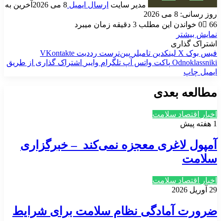
مدیر سایت
ارسال ایمیل
8 می 2026
آخرین به
روز رسانی: 8 می 2026
66
0
خواندن این مطلب 3 دقیقه زمان میبرد
نمایش بیشتر
اشتراک گذاری
فیس بوک
X
لینکدین
‫تامبلر
‫پین‌ترست
‫رددیت
‫VKontakte
‫Odnoklassniki
پاکت
واتس آپ
تلگرام
وایبر
اشتراک گذاری از طریق
ایمیل
چاپ
مطالعه بعدی
اخبار اقتصاد سلامت
1 هفته پیش
آمپول‌ لاغری معجزه نمی‌کند – خبرگزاری
سلامت
اخبار اقتصاد سلامت
29 آوریل 2026
ضرورت آمادگی نظام سلامت برای شرایط