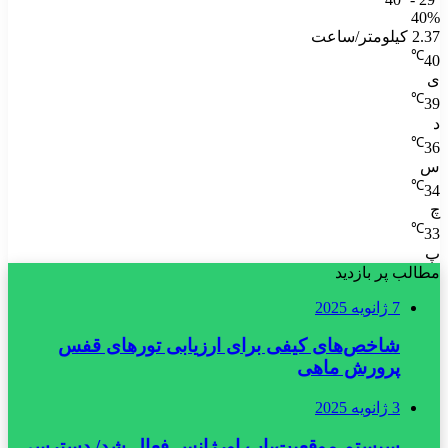
40%
2.37 کیلومتر/ساعت
℃
40
ی
℃
39
د
℃
36
س
℃
34
چ
℃
33
پ
مطالب پر بازدید
7 ژانویه 2025
شاخص‌های کیفی برای ارزیابی تورهای قفس
پرورش ماهی
3 ژانویه 2025
سیستم موقعیت‌یاب اورژانس فعال شد/ دسترسی