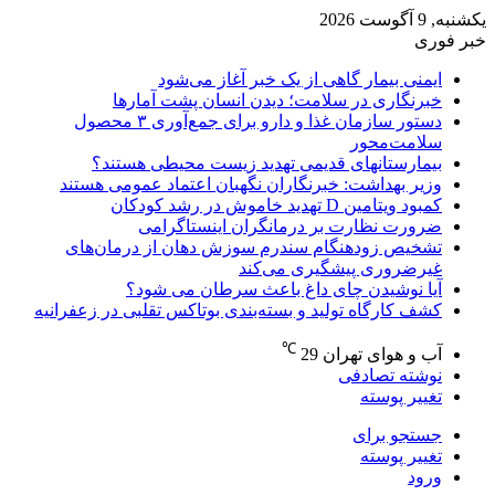
یکشنبه, 9 آگوست 2026
خبر فوری
ایمنی بیمار گاهی از یک خبر آغاز می‌شود
خبرنگاری در سلامت؛ دیدن انسان پشت آمارها
دستور سازمان غذا و دارو برای جمع‌آوری ۳ محصول
سلامت‌محور
بیمارستانهای قدیمی تهدید زیست محیطی هستند؟
وزیر بهداشت: خبرنگاران نگهبان اعتماد عمومی هستند
کمبود ویتامین D تهدید خاموش در رشد کودکان
ضرورت نظارت بر درمانگران اینستاگرامی
تشخیص زودهنگام سندرم سوزش دهان از درمان‌های
غیرضروری پیشگیری می‌کند
آیا نوشیدن چای داغ باعث سرطان می شود؟
کشف کارگاه تولید و بسته‌بندی بوتاکس تقلبی در زعفرانیه
℃
آب و هوای تهران
29
نوشته تصادفی
تغییر پوسته
جستجو برای
تغییر پوسته
ورود