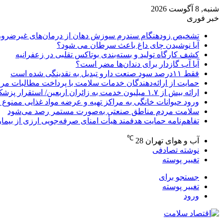
شنبه, 8 آگوست 2026
خبر فوری
تشخیص زودهنگام سندرم سوزش دهان از درمان‌های غیرضرور
آیا نوشیدن چای داغ باعث سرطان می شود؟
کشف کارگاه تولید و بسته‌بندی بوتاکس تقلبی در زعفرانیه
آیا آب گازدار برای دندان‌ها مضر است؟
فقط ۱۱‌درصد سود صنعت دارو تبدیل به نقدینگی شده است
حمایت از ارائه‌دهندگان خدمات سلامت با پرداخت مطالبات مر
ارائه بیش از ۱.۷ میلیون خدمت به زائران اربعین/ استقرار پزشک خانواده در ۶۴ شهرستان
ورود حیوانات خانگی به مراکز تهیه و عرضه مواد غذایی ممنوع 
سلامت مردم مناطق صنعتی به‌صورت مستمر رصد می‌شود
تفاهم‌نامه حمایت هدفمند هیأت امنای صرفه‌جویی ارزی از بیما
℃
آب و هوای تهران
28
نوشته تصادفی
تغییر پوسته
جستجو برای
تغییر پوسته
ورود