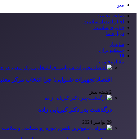
منو
صفحه نخست
اخبار اقتصاد سلامت
فناوری سلامت
درباره ما
سایدبار
جستجو برای
10
مقاله
محبوب
اقتصاد تجهیزات شنوایی؛ چرا انتخاب مرکز معتب
2 هفته پیش
درگذشت پدر دکتر کبریایی زاده
29 نوامبر 2024