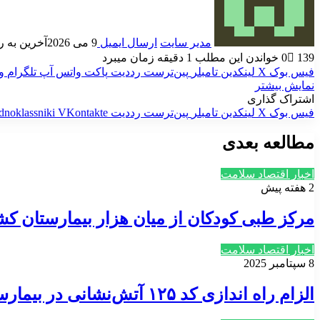
مدیر سایت
ارسال ایمیل
9 می 2026
آخرین به روز ر
139
0
خواندن این مطلب 1 دقیقه زمان میبرد
فیس بوک
X
لینکدین
‫تامبلر
‫پین‌ترست
‫رددیت
پاکت
واتس آپ
تلگرام
و
نمایش بیشتر
اشتراک گذاری
فیس بوک
X
لینکدین
‫تامبلر
‫پین‌ترست
‫رددیت
‫VKontakte
dnoklassniki
مطالعه بعدی
اخبار اقتصاد سلامت
2 هفته پیش
مرکز طبی کودکان از میان هزار بیمارستان ک
اخبار اقتصاد سلامت
8 سپتامبر 2025
الزام راه اندازی کد ۱۲۵ آتش‌نشانی در بیمارستان‌ها، گامی حیاتی برای ارتقای ایمنی مراکز درمانی