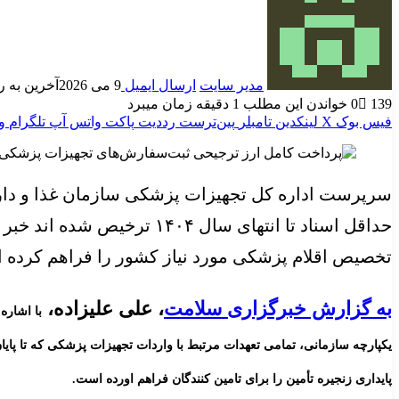
مدیر سایت
ارسال ایمیل
9 می 2026
آخرین به روز ر
139
0
خواندن این مطلب 1 دقیقه زمان میبرد
فیس بوک
X
لینکدین
‫تامبلر
‫پین‌ترست
‫رددیت
پاکت
واتس آپ
تلگرام
و
سرپرست اداره کل تجهیزات پزشکی سازمان غذا و دار
حداقل اسناد تا انتهای سال
تخصیص اقلام پزشکی مورد نیاز کشور را فراهم کرده 
به گزارش خبرگزاری سلامت
، علی علیزاده،
با اشاره
پایداری زنجیره تأمین را برای تامین کنندگان فراهم اورده است.