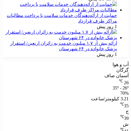
حمایت از ارائه‌دهندگان خدمات سلامت با پرداخت مطالبات
مراکز طرف قرارداد
1 روز پیش
ارائه بیش از ۱.۷ میلیون خدمت به زائران اربعین/ استقرار
پزشک خانواده در ۶۴ شهرستان
1 روز پیش
آب و هوا
گرگان
آسمان صاف
℃
26
35º - 26º
70%
3.21 کیلومتر/ساعت
℃
35
ج
℃
39
ش
℃