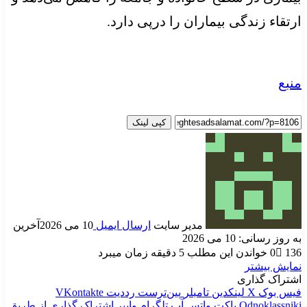
ارتقاء زندگی بیماران را درپی دارد.
منبع
کپی لینک
مدیر سایت
ارسال ایمیل
10 می 2026
آخرین
به روز رسانی: 10 می 2026
136
0
خواندن این مطلب 5 دقیقه زمان میبرد
نمایش بیشتر
اشتراک گذاری
فیس بوک
X
لینکدین
‫تامبلر
‫پین‌ترست
‫رددیت
‫VKontakte
‫Odnoklassniki
پاکت
واتس آپ
تلگرام
وایبر
اشتراک گذاری از طریق