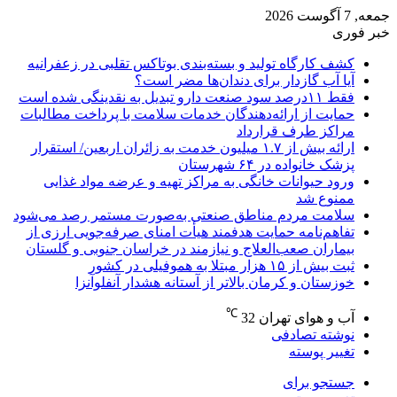
جمعه, 7 آگوست 2026
خبر فوری
کشف کارگاه تولید و بسته‌بندی بوتاکس تقلبی در زعفرانیه
آیا آب گازدار برای دندان‌ها مضر است؟
فقط ۱۱‌درصد سود صنعت دارو تبدیل به نقدینگی شده است
حمایت از ارائه‌دهندگان خدمات سلامت با پرداخت مطالبات
مراکز طرف قرارداد
ارائه بیش از ۱.۷ میلیون خدمت به زائران اربعین/ استقرار
پزشک خانواده در ۶۴ شهرستان
ورود حیوانات خانگی به مراکز تهیه و عرضه مواد غذایی
ممنوع شد
سلامت مردم مناطق صنعتی به‌صورت مستمر رصد می‌شود
تفاهم‌نامه حمایت هدفمند هیأت امنای صرفه‌جویی ارزی از
بیماران صعب‌العلاج و نیازمند در خراسان جنوبی و گلستان
ثبت بیش از ۱۵ هزار مبتلا به هموفیلی در کشور
خوزستان و کرمان بالاتر از آستانه هشدار آنفلوآنزا
℃
آب و هوای تهران
32
نوشته تصادفی
تغییر پوسته
جستجو برای