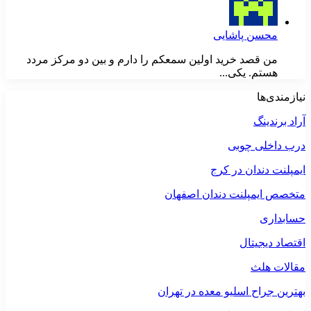
محسن پاشایی
من قصد خرید اولین سمعکم را دارم و بین دو مرکز مردد
هستم. یکی...
نیازمندی‌ها
آراد برندینگ
درب داخلی چوبی
ایمپلنت دندان در کرج
متخصص ایمپلنت دندان اصفهان
حسابداری
اقتصاد دیجیتال
مقالات هلث
بهترین جراح اسلیو معده در تهران