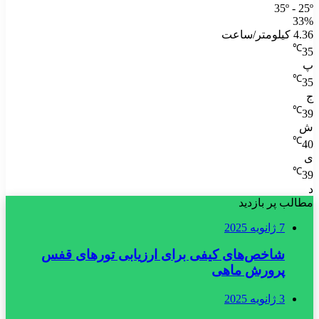
35º - 25º
33%
4.36 کیلومتر/ساعت
℃
35
پ
℃
35
ج
℃
39
ش
℃
40
ی
℃
39
د
مطالب پر بازدید
7 ژانویه 2025
شاخص‌های کیفی برای ارزیابی تورهای قفس
پرورش ماهی
3 ژانویه 2025