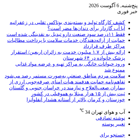
پنج‌شنبه, 6 آگوست 2026
خبر فوری
کشف کارگاه تولید و بسته‌بندی بوتاکس تقلبی در زعفرانیه
آیا آب گازدار برای دندان‌ها مضر است؟
فقط ۱۱‌درصد سود صنعت دارو تبدیل به نقدینگی شده است
حمایت از ارائه‌دهندگان خدمات سلامت با پرداخت مطالبات
مراکز طرف قرارداد
ارائه بیش از ۱.۷ میلیون خدمت به زائران اربعین/ استقرار
پزشک خانواده در ۶۴ شهرستان
ورود حیوانات خانگی به مراکز تهیه و عرضه مواد غذایی
ممنوع شد
سلامت مردم مناطق صنعتی به‌صورت مستمر رصد می‌شود
تفاهم‌نامه حمایت هدفمند هیأت امنای صرفه‌جویی ارزی از
بیماران صعب‌العلاج و نیازمند در خراسان جنوبی و گلستان
ثبت بیش از ۱۵ هزار مبتلا به هموفیلی در کشور
خوزستان و کرمان بالاتر از آستانه هشدار آنفلوآنزا
℃
آب و هوای تهران
34
نوشته تصادفی
تغییر پوسته
جستجو برای