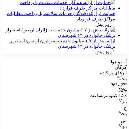
حمایت از ارائه‌دهندگان خدمات سلامت با پرداخت مطالبات
مراکز طرف قرارداد
1 روز پیش
ارائه بیش از ۱.۷ میلیون خدمت به زائران اربعین/ استقرار
پزشک خانواده در ۶۴ شهرستان
1 روز پیش
آب و هوا
گرگان
ابرهای پراکنده
℃
30
36º - 27º
52%
1.53 کیلومتر/ساعت
℃
36
ج
℃
39
ش
℃
40