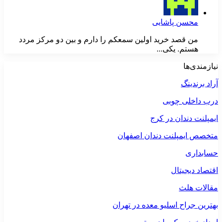
محسن پاشایی
من قصد خرید اولین سمعکم را دارم و بین دو مرکز مردد
هستم. یکی...
نیازمندی‌ها
آراد برندینگ
درب داخلی چوبی
ایمپلنت دندان در کرج
متخصص ایمپلنت دندان اصفهان
حسابداری
اقتصاد دیجیتال
مقالات هلث
بهترین جراح اسلیو معده در تهران