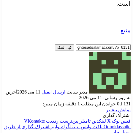
است.
منبع
کپی لینک
مدیر سایت
ارسال ایمیل
11 می 2026
آخرین
به روز رسانی: 11 می 2026
131
0
خواندن این مطلب 1 دقیقه زمان میبرد
نمایش بیشتر
اشتراک گذاری
فیس بوک
X
لینکدین
‫تامبلر
‫پین‌ترست
‫رددیت
‫VKontakte
‫Odnoklassniki
پاکت
واتس آپ
تلگرام
وایبر
اشتراک گذاری از طریق
ایمیل
چاپ