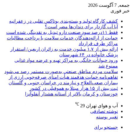
جمعه, 7 آگوست 2026
خبر فوری
کشف کارگاه تولید و بسته‌بندی بوتاکس تقلبی در زعفرانیه
آیا آب گازدار برای دندان‌ها مضر است؟
فقط ۱۱‌درصد سود صنعت دارو تبدیل به نقدینگی شده است
حمایت از ارائه‌دهندگان خدمات سلامت با پرداخت مطالبات
مراکز طرف قرارداد
ارائه بیش از ۱.۷ میلیون خدمت به زائران اربعین/ استقرار
پزشک خانواده در ۶۴ شهرستان
ورود حیوانات خانگی به مراکز تهیه و عرضه مواد غذایی
ممنوع شد
سلامت مردم مناطق صنعتی به‌صورت مستمر رصد می‌شود
تفاهم‌نامه حمایت هدفمند هیأت امنای صرفه‌جویی ارزی از
بیماران صعب‌العلاج و نیازمند در خراسان جنوبی و گلستان
ثبت بیش از ۱۵ هزار مبتلا به هموفیلی در کشور
خوزستان و کرمان بالاتر از آستانه هشدار آنفلوآنزا
℃
آب و هوای تهران
29
نوشته تصادفی
تغییر پوسته
جستجو برای