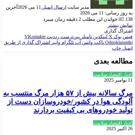
مدیر سایت
ارسال ایمیل
11 می 2026
آخرین
به روز رسانی: 11 می 2026
138
0
خواندن این مطلب 2 دقیقه زمان میبرد
نمایش بیشتر
اشتراک گذاری
فیس بوک
X
لینکدین
‫تامبلر
‫پین‌ترست
‫رددیت
‫VKontakte
‫Odnoklassniki
پاکت
واتس آپ
تلگرام
وایبر
اشتراک گذاری از طریق
ایمیل
چاپ
مطالعه بعدی
اخبار اقتصاد سلامت
11 نوامبر 2025
مرگ سالانه بیش از ۵۷ هزار مرگ منتسب به
آلودگی هوا در کشور/خودروسازان دست از
تولید خودروهای بی کیفیت بردارند
اخبار اقتصاد سلامت
26 اکتبر 2025