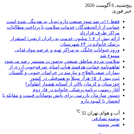
پنج‌شنبه, 6 آگوست 2026
خبر فوری
فقط ۱۱‌درصد سود صنعت دارو تبدیل به نقدینگی شده است
حمایت از ارائه‌دهندگان خدمات سلامت با پرداخت مطالبات
مراکز طرف قرارداد
ارائه بیش از ۱.۷ میلیون خدمت به زائران اربعین/ استقرار
پزشک خانواده در ۶۴ شهرستان
ورود حیوانات خانگی به مراکز تهیه و عرضه مواد غذایی
ممنوع شد
سلامت مردم مناطق صنعتی به‌صورت مستمر رصد می‌شود
تفاهم‌نامه حمایت هدفمند هیأت امنای صرفه‌جویی ارزی از
بیماران صعب‌العلاج و نیازمند در خراسان جنوبی و گلستان
ثبت بیش از ۱۵ هزار مبتلا به هموفیلی در کشور
خوزستان و کرمان بالاتر از آستانه هشدار آنفلوآنزا
آغاز رسمی برنامه پزشکی خانواده در فاز دوم
دستور سازمان بازرسی برای پایش نوسانات قیمت و مقابله با
انحصار یا کمبود دارو
℃
آب و هوای تهران
32
نوشته تصادفی
تغییر پوسته