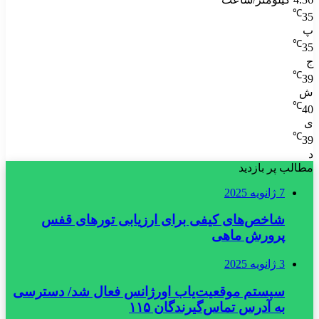
℃
35
پ
℃
35
ج
℃
39
ش
℃
40
ی
℃
39
د
مطالب پر بازدید
7 ژانویه 2025
شاخص‌های کیفی برای ارزیابی تورهای قفس
پرورش ماهی
3 ژانویه 2025
سیستم موقعیت‌یاب اورژانس فعال شد/ دسترسی
به آدرس تماس‌گیرندگان ۱۱۵