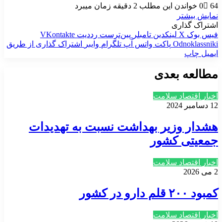
64
0
خواندن این مطلب 2 دقیقه زمان میبرد
نمایش بیشتر
اشتراک گذاری
فیس بوک
X
لینکدین
‫تامبلر
‫پین‌ترست
‫رددیت
‫VKontakte
‫Odnoklassniki
پاکت
واتس آپ
تلگرام
وایبر
اشتراک گذاری از طریق
ایمیل
چاپ
مطالعه بعدی
اخبار اقتصاد سلامت
12 دسامبر 2024
هشدار وزیر بهداشت نسبت به تهدیدات
جمعیتی کشور
اخبار اقتصاد سلامت
2 می 2026
کمبود ۲۰۰ قلم دارو در کشور
اخبار اقتصاد سلامت