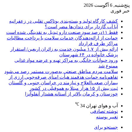
پنج‌شنبه, 6 آگوست 2026
خبر فوری
کشف کارگاه تولید و بسته‌بندی بوتاکس تقلبی در زعفرانیه
آیا آب گازدار برای دندان‌ها مضر است؟
فقط ۱۱‌درصد سود صنعت دارو تبدیل به نقدینگی شده است
حمایت از ارائه‌دهندگان خدمات سلامت با پرداخت مطالبات
مراکز طرف قرارداد
ارائه بیش از ۱.۷ میلیون خدمت به زائران اربعین/ استقرار
پزشک خانواده در ۶۴ شهرستان
ورود حیوانات خانگی به مراکز تهیه و عرضه مواد غذایی
ممنوع شد
سلامت مردم مناطق صنعتی به‌صورت مستمر رصد می‌شود
تفاهم‌نامه حمایت هدفمند هیأت امنای صرفه‌جویی ارزی از
بیماران صعب‌العلاج و نیازمند در خراسان جنوبی و گلستان
ثبت بیش از ۱۵ هزار مبتلا به هموفیلی در کشور
خوزستان و کرمان بالاتر از آستانه هشدار آنفلوآنزا
℃
آب و هوای تهران
34
نوشته تصادفی
تغییر پوسته
جستجو برای