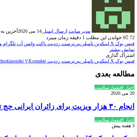
مدیر سایت
ارسال ایمیل
14 می 2026
آخرین به روز 
72
0
خواندن این مطلب 1 دقیقه زمان میبرد
فیس بوک
X
لینکدین
‫تامبلر
‫پین‌ترست
‫رددیت
پاکت
واتس آپ
تلگرام
و
نمایش بیشتر
اشتراک گذاری
فیس بوک
X
لینکدین
‫تامبلر
‫پین‌ترست
‫رددیت
‫VKontakte
dnoklassniki
مطالعه بعدی
اخبار اقتصاد سلامت
20 می 2026
انجام ۳۰ هزار ویزیت برای زائران ایرانی حج تمتع/ فوت ۳ زائر تاکنون
اخبار اقتصاد سلامت
3 هفته پیش