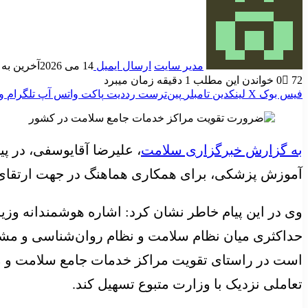
مدیر سایت
ارسال ایمیل
14 می 2026
آخرین به روز 
72
0
خواندن این مطلب 1 دقیقه زمان میبرد
فیس بوک
X
لینکدین
‫تامبلر
‫پین‌ترست
‫رددیت
پاکت
واتس آپ
تلگرام
و
به گزارش خبرگزاری سلامت
، علیرضا آقایوسفی، در پ
آموزش پزشکی، برای همکاری هماهنگ در جهت ارتقای 
وی در این پیام خاطر نشان کرد: اشاره هوشمندانه وز
حداکثری میان نظام سلامت و نظام روان‌شناسی و مشاو
است در راستای تقویت مراکز خدمات جامع سلامت و مرا
تعاملی نزدیک با وزارت متبوع تسهیل کند.