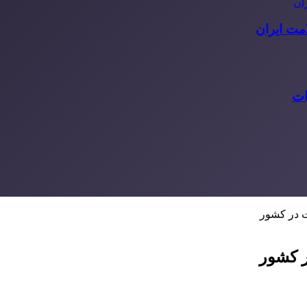
مت ایران
ات
 در کشور
 کشور