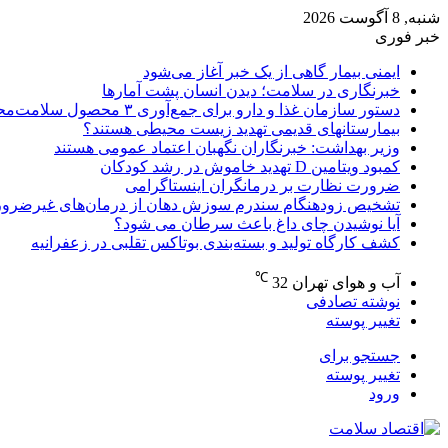
شنبه, 8 آگوست 2026
خبر فوری
ایمنی بیمار گاهی از یک خبر آغاز می‌شود
خبرنگاری در سلامت؛ دیدن انسان پشت آمارها
دستور سازمان غذا و دارو برای جمع‌آوری ۳ محصول سلامت‌محور
بیمارستانهای قدیمی تهدید زیست محیطی هستند؟
وزیر بهداشت: خبرنگاران نگهبان اعتماد عمومی هستند
کمبود ویتامین D تهدید خاموش در رشد کودکان
ضرورت نظارت بر درمانگران اینستاگرامی
تشخیص زودهنگام سندرم سوزش دهان از درمان‌های غیرضرور
آیا نوشیدن چای داغ باعث سرطان می شود؟
کشف کارگاه تولید و بسته‌بندی بوتاکس تقلبی در زعفرانیه
℃
آب و هوای تهران
32
نوشته تصادفی
تغییر پوسته
جستجو برای
تغییر پوسته
ورود