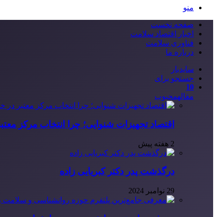
منو
صفحه نخست
اخبار اقتصاد سلامت
فناوری سلامت
درباره ما
سایدبار
جستجو برای
10
مقاله
محبوب
اقتصاد تجهیزات شنوایی؛ چرا انتخاب مرکز معتب
2 هفته پیش
درگذشت پدر دکتر کبریایی زاده
29 نوامبر 2024