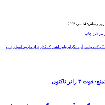
رسانی: 14 می 2026
ایبر
لاین
چاپ
‫O
پاکت
واتس آپ
تلگرام
وایبر
اشتراک گذاری از طریق ایمیل
چاپ