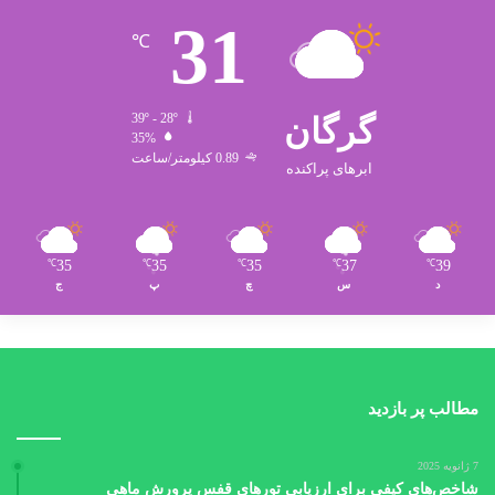
31
℃
گرگان
39º - 28º
35%
0.89 کیلومتر/ساعت
ابرهای پراکنده
35
35
35
37
39
℃
℃
℃
℃
℃
د
س
چ
پ
ج
مطالب پر بازدید
7 ژانویه 2025
شاخص‌های کیفی برای ارزیابی تورهای قفس پرورش ماهی