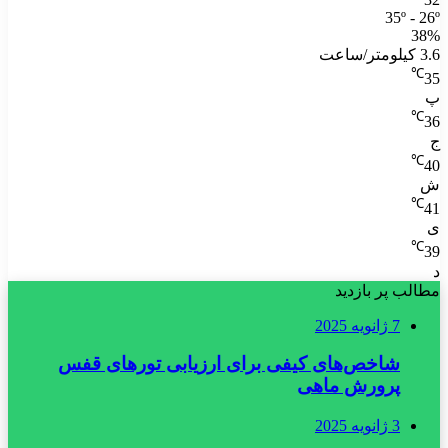
35º - 26º
38%
3.6 کیلومتر/ساعت
℃
35
پ
℃
36
ج
℃
40
ش
℃
41
ی
℃
39
د
مطالب پر بازدید
7 ژانویه 2025
شاخص‌های کیفی برای ارزیابی تورهای قفس
پرورش ماهی
3 ژانویه 2025