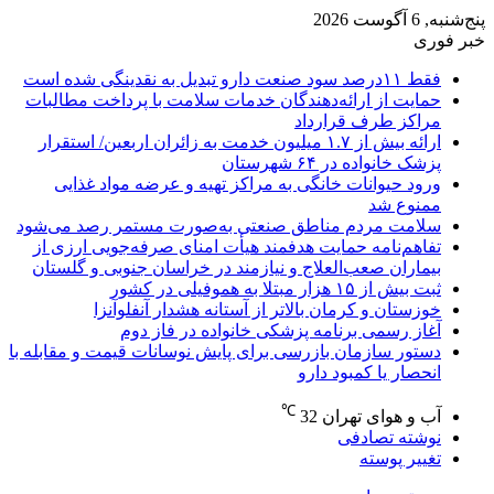
پنج‌شنبه, 6 آگوست 2026
خبر فوری
فقط ۱۱‌درصد سود صنعت دارو تبدیل به نقدینگی شده است
حمایت از ارائه‌دهندگان خدمات سلامت با پرداخت مطالبات
مراکز طرف قرارداد
ارائه بیش از ۱.۷ میلیون خدمت به زائران اربعین/ استقرار
پزشک خانواده در ۶۴ شهرستان
ورود حیوانات خانگی به مراکز تهیه و عرضه مواد غذایی
ممنوع شد
سلامت مردم مناطق صنعتی به‌صورت مستمر رصد می‌شود
تفاهم‌نامه حمایت هدفمند هیأت امنای صرفه‌جویی ارزی از
بیماران صعب‌العلاج و نیازمند در خراسان جنوبی و گلستان
ثبت بیش از ۱۵ هزار مبتلا به هموفیلی در کشور
خوزستان و کرمان بالاتر از آستانه هشدار آنفلوآنزا
آغاز رسمی برنامه پزشکی خانواده در فاز دوم
دستور سازمان بازرسی برای پایش نوسانات قیمت و مقابله با
انحصار یا کمبود دارو
℃
آب و هوای تهران
32
نوشته تصادفی
تغییر پوسته