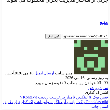
منبع
کپی لینک
مدیر سایت
ارسال ایمیل
16 می 2026
آخرین
به روز رسانی: 16 می 2026
133
0
خواندن این مطلب 3 دقیقه زمان میبرد
نمایش بیشتر
اشتراک گذاری
فیس بوک
X
لینکدین
‫تامبلر
‫پین‌ترست
‫رددیت
‫VKontakte
‫Odnoklassniki
پاکت
واتس آپ
تلگرام
وایبر
اشتراک گذاری از طریق
ایمیل
چاپ