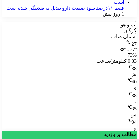
فقط ۱۱‌درصد سود صنعت دارو تبدیل به نقدینگی شده است
1 روز پیش
آب و هوا
گرگان
آسمان صاف
℃
27
38º - 27º
73%
0.83 کیلومتر/ساعت
℃
38
ش
℃
40
ی
℃
38
د
℃
35
س
℃
34
چ
مطالب پر بازدید