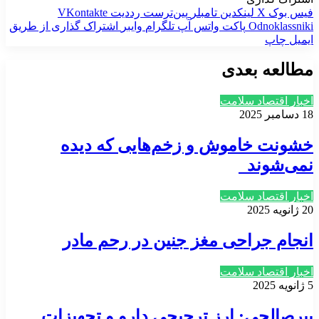
فیس بوک
X
لینکدین
‫تامبلر
‫پین‌ترست
‫رددیت
‫VKontakte
‫Odnoklassniki
پاکت
واتس آپ
تلگرام
وایبر
اشتراک گذاری از طریق
ایمیل
چاپ
مطالعه بعدی
اخبار اقتصاد سلامت
18 دسامبر 2025
خشونت خاموش و زخم‌هایی که دیده
نمی‌شوند
اخبار اقتصاد سلامت
20 ژانویه 2025
انجام جراحی مغز جنین در رحم مادر
اخبار اقتصاد سلامت
5 ژانویه 2025
پیرصالحی: ارز ترجیحی دارو و تجهیزات