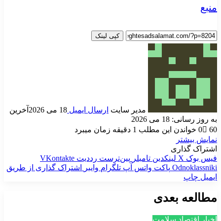
منبع
کپی لینک
مدیر سایت
ارسال ایمیل
18 می 2026
آخرین
به روز رسانی: 18 می 2026
60
0
خواندن این مطلب 1 دقیقه زمان میبرد
نمایش بیشتر
اشتراک گذاری
فیس بوک
X
لینکدین
‫تامبلر
‫پین‌ترست
‫رددیت
‫VKontakte
‫Odnoklassniki
پاکت
واتس آپ
تلگرام
وایبر
اشتراک گذاری از طریق
ایمیل
چاپ
مطالعه بعدی
اخبار اقتصاد سلامت