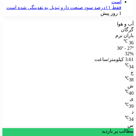
فقط ۱۱‌درصد سود صنعت دارو تبدیل به نقدینگی شده است
1 روز پیش
آب و هوا
گرگان
باران نرم
℃
36
36º - 27º
32%
3.61 کیلومتر/ساعت
℃
34
ج
℃
38
ش
℃
40
ی
℃
39
د
℃
34
س
مطالب پر بازدید