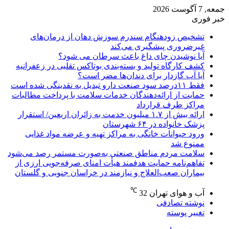
جمعه, 7 آگوست 2026
خبر فوری
تشخیص زودهنگام سندرم سوزش دهان از درمان‌های
غیرضروری پیشگیری می‌کند
آیا نوشیدن چای داغ باعث سرطان می شود؟
کشف کارگاه تولید و بسته‌بندی بوتاکس تقلبی در زعفرانیه
آیا آب گازدار برای دندان‌ها مضر است؟
فقط ۱۱‌درصد سود صنعت دارو تبدیل به نقدینگی شده است
حمایت از ارائه‌دهندگان خدمات سلامت با پرداخت مطالبات
مراکز طرف قرارداد
ارائه بیش از ۱.۷ میلیون خدمت به زائران اربعین/ استقرار
پزشک خانواده در ۶۴ شهرستان
ورود حیوانات خانگی به مراکز تهیه و عرضه مواد غذایی
ممنوع شد
سلامت مردم مناطق صنعتی به‌صورت مستمر رصد می‌شود
تفاهم‌نامه حمایت هدفمند هیأت امنای صرفه‌جویی ارزی از
بیماران صعب‌العلاج و نیازمند در خراسان جنوبی و گلستان
℃
آب و هوای تهران
32
نوشته تصادفی
تغییر پوسته