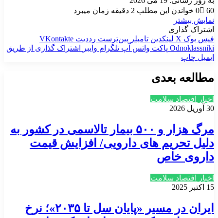
به روز رسانی: 19 می 2026
60
0
خواندن این مطلب 2 دقیقه زمان میبرد
نمایش بیشتر
اشتراک گذاری
فیس بوک
X
لینکدین
‫تامبلر
‫پین‌ترست
‫رددیت
‫VKontakte
‫Odnoklassniki
پاکت
واتس آپ
تلگرام
وایبر
اشتراک گذاری از طریق
ایمیل
چاپ
مطالعه بعدی
اخبار اقتصاد سلامت
30 آوریل 2026
مرگ هزار و ۵۰۰ بیمار تالاسمی در کشور به
دلیل تحریم های دارویی/ افزایش قیمت
داروی خاص
اخبار اقتصاد سلامت
15 اکتبر 2025
ایران در مسیر «پایان سل تا ۲۰۳۵»؛ نرخ