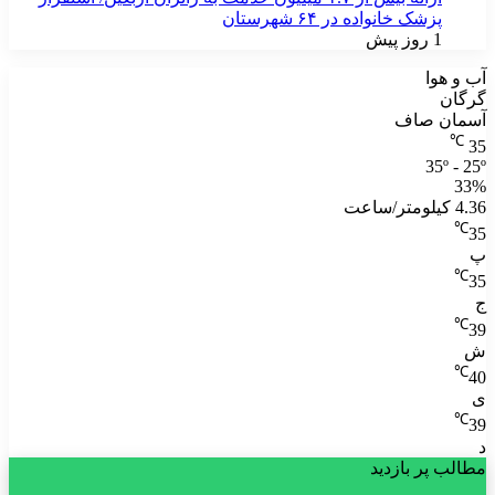
پزشک خانواده در ۶۴ شهرستان
1 روز پیش
آب و هوا
گرگان
آسمان صاف
℃
35
35º - 25º
33%
4.36 کیلومتر/ساعت
℃
35
پ
℃
35
ج
℃
39
ش
℃
40
ی
℃
39
د
مطالب پر بازدید