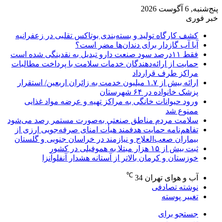
پنج‌شنبه, 6 آگوست 2026
خبر فوری
کشف کارگاه تولید و بسته‌بندی بوتاکس تقلبی در زعفرانیه
آیا آب گازدار برای دندان‌ها مضر است؟
فقط ۱۱‌درصد سود صنعت دارو تبدیل به نقدینگی شده است
حمایت از ارائه‌دهندگان خدمات سلامت با پرداخت مطالبات
مراکز طرف قرارداد
ارائه بیش از ۱.۷ میلیون خدمت به زائران اربعین/ استقرار
پزشک خانواده در ۶۴ شهرستان
ورود حیوانات خانگی به مراکز تهیه و عرضه مواد غذایی
ممنوع شد
سلامت مردم مناطق صنعتی به‌صورت مستمر رصد می‌شود
تفاهم‌نامه حمایت هدفمند هیأت امنای صرفه‌جویی ارزی از
بیماران صعب‌العلاج و نیازمند در خراسان جنوبی و گلستان
ثبت بیش از ۱۵ هزار مبتلا به هموفیلی در کشور
خوزستان و کرمان بالاتر از آستانه هشدار آنفلوآنزا
℃
آب و هوای تهران
34
نوشته تصادفی
تغییر پوسته
جستجو برای