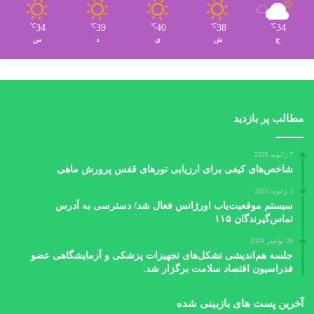
34
39
40
38
34
℃
℃
℃
℃
℃
ج
ش
ی
د
س
مطالب پر بازدید
7 ژانویه 2025
شاخص‌های کیفی برای ارزیابی تورهای قفس پرورش ماهی
3 ژانویه 2025
سیستم موقعیت‌یاب اورژانس فعال شد/ دسترسی به آدرس
تماس‌گیرندگان ۱۱۵
29 نوامبر 2024
جلسه هم‌اندیشی تشکل‌های تجهیزات پزشکی و آزمایشگاهی عضو
فدراسیون اقتصاد سلامت برگزار شد.
آخرین پست های بازبینی شده