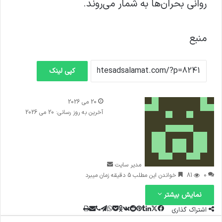
روانی بحران‌ها به شمار می‌روند.
منبع
کپی لینک
ا
20 می 2026
ر
آخرین به روز رسانی: 20 می 2026
س
ا
ل
ا
ی
مدیر سایت
م
0
81
خواندن این مطلب 5 دقیقه زمان میبرد
ی
نمایش بیشتر
ل
اشتراک گذاری
ا
ل
پ
ت
ف
و
و
X
چ
ا
ا
ا
ا
ل
ی
ی
ت
پ
ر
V
O
ش