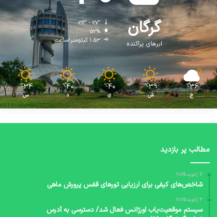
گرگان
36º - 27º
52%
1.53 کیلومتر/ساعت
ابرهای پراکنده
34
40
40
39
36
℃
℃
℃
℃
℃
ج
ش
ی
د
س
مطالب پر بازدید
7 ژانویه 2025
شاخص‌های کیفی برای ارزیابی تورهای قفس پرورش ماهی
3 ژانویه 2025
سیستم موقعیت‌یاب اورژانس فعال شد/ دسترسی به آدرس