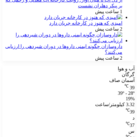
بر پیکر دهلران نشست
1 ساعت پیش
امیدی که هنوز در کارخانه جریان دارد
2 ساعت پیش
داروسازان چگونه ایمنی داروها در دوران شیردهی را ارزیابی
می‌کنند؟
2 ساعت پیش
آب و هوا
گرگان
آسمان صاف
℃
39
39º - 28º
19%
3.32 کیلومتر/ساعت
℃
39
د
℃
37
س
℃