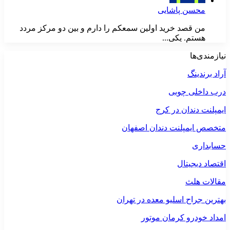
محسن پاشایی
من قصد خرید اولین سمعکم را دارم و بین دو مرکز مردد
هستم. یکی...
نیازمندی‌ها
آراد برندینگ
درب داخلی چوبی
ایمپلنت دندان در کرج
متخصص ایمپلنت دندان اصفهان
حسابداری
اقتصاد دیجیتال
مقالات هلث
بهترین جراح اسلیو معده در تهران
امداد خودرو کرمان موتور