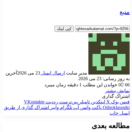
منبع
کپی لینک
مدیر سایت
ارسال ایمیل
23 می 2026
آخرین
به روز رسانی: 23 می 2026
66
0
خواندن این مطلب 1 دقیقه زمان میبرد
نمایش بیشتر
اشتراک گذاری
فیس بوک
X
لینکدین
‫تامبلر
‫پین‌ترست
‫رددیت
‫VKontakte
‫Odnoklassniki
پاکت
واتس آپ
تلگرام
وایبر
اشتراک گذاری از طریق
ایمیل
چاپ
مطالعه بعدی