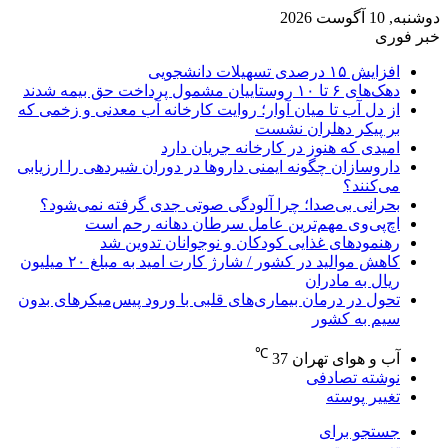
دوشنبه, 10 آگوست 2026
خبر فوری
افزایش ۱۵ درصدی تسهیلات دانشجویی
دهک‌های ۶ تا ۱۰ روستاییان مشمول پرداخت حق بیمه شدند
از دل آب تا میان آوار؛ روایت کارخانه آب معدنی و زخمی که
بر پیکر دهلران نشست
امیدی که هنوز در کارخانه جریان دارد
داروسازان چگونه ایمنی داروها در دوران شیردهی را ارزیابی
می‌کنند؟
بحرانی بی‌صدا؛ چرا آلودگی صوتی جدی گرفته نمی‌شود؟
اچ‌پی‌وی مهم‌ترین عامل سرطان دهانه رحم است
رهنمودهای غذایی کودکان و نوجوانان تدوین شد
کاهش موالید در کشور / شارژ کارت امید به مبلغ ۲۰ میلیون
ریال به مادران
تحول در درمان بیماری‌های قلبی با ورود پیس‌میکرهای بدون
سیم به کشور
℃
آب و هوای تهران
37
نوشته تصادفی
تغییر پوسته
جستجو برای