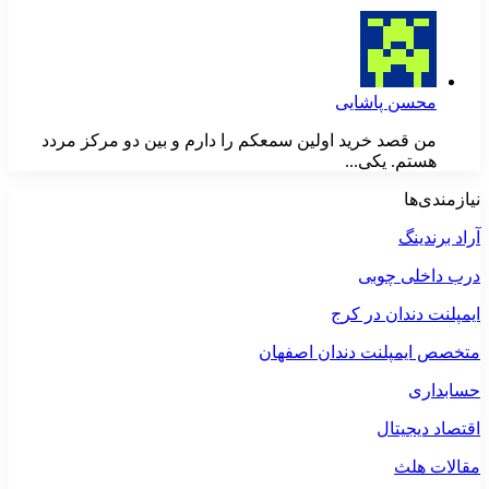
محسن پاشایی
من قصد خرید اولین سمعکم را دارم و بین دو مرکز مردد
هستم. یکی...
نیازمندی‌ها
آراد برندینگ
درب داخلی چوبی
ایمپلنت دندان در کرج
متخصص ایمپلنت دندان اصفهان
حسابداری
اقتصاد دیجیتال
مقالات هلث