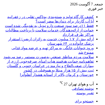
جمعه, 7 آگوست 2026
خبر فوری
کشف کارگاه تولید و بسته‌بندی بوتاکس تقلبی در زعفرانیه
آیا آب گازدار برای دندان‌ها مضر است؟
فقط ۱۱‌درصد سود صنعت دارو تبدیل به نقدینگی شده است
حمایت از ارائه‌دهندگان خدمات سلامت با پرداخت مطالبات
مراکز طرف قرارداد
ارائه بیش از ۱.۷ میلیون خدمت به زائران اربعین/ استقرار
پزشک خانواده در ۶۴ شهرستان
ورود حیوانات خانگی به مراکز تهیه و عرضه مواد غذایی
ممنوع شد
سلامت مردم مناطق صنعتی به‌صورت مستمر رصد می‌شود
تفاهم‌نامه حمایت هدفمند هیأت امنای صرفه‌جویی ارزی از
بیماران صعب‌العلاج و نیازمند در خراسان جنوبی و گلستان
ثبت بیش از ۱۵ هزار مبتلا به هموفیلی در کشور
خوزستان و کرمان بالاتر از آستانه هشدار آنفلوآنزا
℃
آب و هوای تهران
27
نوشته تصادفی
تغییر پوسته
جستجو برای