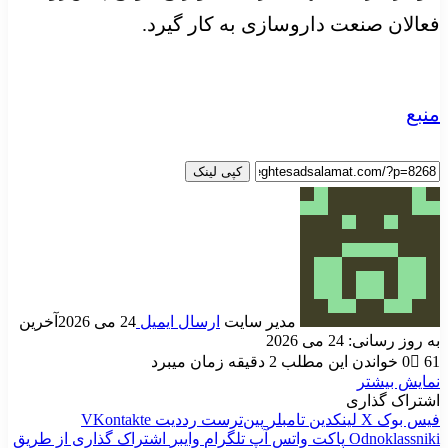
فعالان صنعت داروسازی به کار گیرد.
منبع
کپی لینک
مدیر سایت
ارسال ایمیل
24 می 2026
آخرین
به روز رسانی: 24 می 2026
61
0
خواندن این مطلب 2 دقیقه زمان میبرد
نمایش بیشتر
اشتراک گذاری
فیس بوک
X
لینکدین
‫تامبلر
‫پین‌ترست
‫رددیت
‫VKontakte
‫Odnoklassniki
پاکت
واتس آپ
تلگرام
وایبر
اشتراک گذاری از طریق