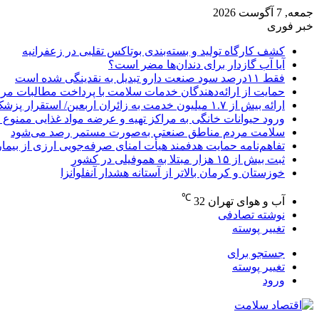
جمعه, 7 آگوست 2026
خبر فوری
کشف کارگاه تولید و بسته‌بندی بوتاکس تقلبی در زعفرانیه
آیا آب گازدار برای دندان‌ها مضر است؟
فقط ۱۱‌درصد سود صنعت دارو تبدیل به نقدینگی شده است
حمایت از ارائه‌دهندگان خدمات سلامت با پرداخت مطالبات مر
ارائه بیش از ۱.۷ میلیون خدمت به زائران اربعین/ استقرار پزشک خانواده در ۶۴ شهرستان
ورود حیوانات خانگی به مراکز تهیه و عرضه مواد غذایی ممنوع 
سلامت مردم مناطق صنعتی به‌صورت مستمر رصد می‌شود
تفاهم‌نامه حمایت هدفمند هیأت امنای صرفه‌جویی ارزی از بیما
ثبت بیش از ۱۵ هزار مبتلا به هموفیلی در کشور
خوزستان و کرمان بالاتر از آستانه هشدار آنفلوآنزا
℃
آب و هوای تهران
32
نوشته تصادفی
تغییر پوسته
جستجو برای
تغییر پوسته
ورود