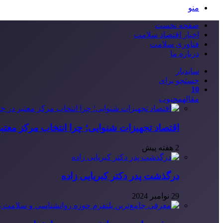
منو
صفحه نخست
اخبار اقتصاد سلامت
فناوری سلامت
درباره ما
سایدبار
جستجو برای
10
مقاله
محبوب
اقتصاد تجهیزات شنوایی؛ چرا انتخاب مرکز معتب
2 هفته پیش
درگذشت پدر دکتر کبریایی زاده
29 نوامبر 2024