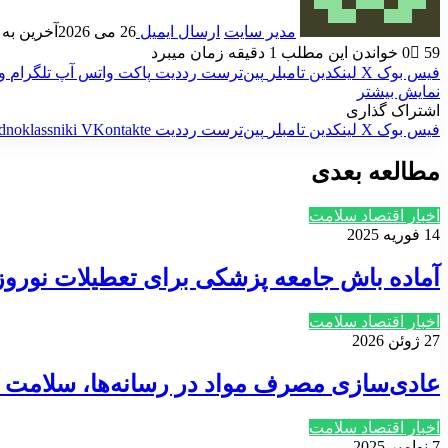
مدیر سایت
ارسال ایمیل
26 می 2026
آخرین به روز 
59
0
خواندن این مطلب 1 دقیقه زمان میبرد
فیس بوک
X
لینکدین
‫تامبلر
‫پین‌ترست
‫رددیت
پاکت
واتس آپ
تلگرام
و
نمایش بیشتر
اشتراک گذاری
فیس بوک
X
لینکدین
‫تامبلر
‫پین‌ترست
‫رددیت
‫VKontakte
dnoklassniki
مطالعه بعدی
اخبار اقتصاد سلامت
14 فوریه 2025
آماده باش جامعه پزشکی برای تعطیلات نورو
اخبار اقتصاد سلامت
27 ژوئن 2026
عادی‌سازی مصرف مواد در رسانه‌ها، سلامت نس
اخبار اقتصاد سلامت
7 نوامبر 2025