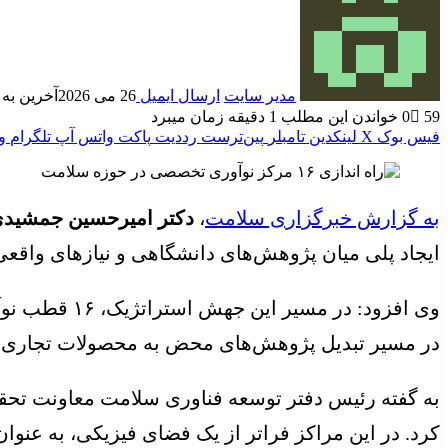
مدیر سایت
ارسال ایمیل
26 می 2026
آخرین به روز 
59
0
خواندن این مطلب 1 دقیقه زمان میبرد
فیس بوک
X
لینکدین
‫تامبلر
‫پین‌ترست
‫رددیت
پاکت
واتس آپ
تلگرام
و
به گزارش خبرگزاری سلامت
،
دکتر امیرحسین جمشید
ایجاد پلی میان پژوهش‌های دانشگاهی و نیازهای واقعی 
وی افزود: در
در مسیر تبدیل پژوهش‌های محض به محصولات تجاری رق
به گفته رئیس دفتر توسعه فناوری سلامت معاونت تحقیقا
کرد. در این مراکز فراتر از یک فضای فیزیکی، به عنوان 