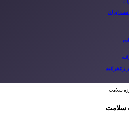
مت ایران
ات
 زعفرانیه