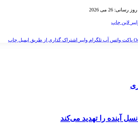
رسانی: 26 می 2026
ایبر
لاین
چاپ
‫O
پاکت
واتس آپ
تلگرام
وایبر
اشتراک گذاری از طریق ایمیل
چاپ
زی
ل آینده را تهدید می‌کند