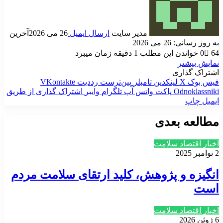
مدیر سایت
ارسال ایمیل
26 می 2026
آخرین
به روز رسانی: 26 می 2026
64
0
خواندن این مطلب 1 دقیقه زمان میبرد
نمایش بیشتر
اشتراک گذاری
فیس بوک
X
لینکدین
‫تامبلر
‫پین‌ترست
‫رددیت
‫VKontakte
‫Odnoklassniki
پاکت
واتس آپ
تلگرام
وایبر
اشتراک گذاری از طریق
ایمیل
چاپ
مطالعه بعدی
اخبار اقتصاد سلامت
2 نوامبر 2025
انگیزه و پژوهش، کلید ارتقای سلامت مردم
است
اخبار اقتصاد سلامت
6 ژوئن 2026