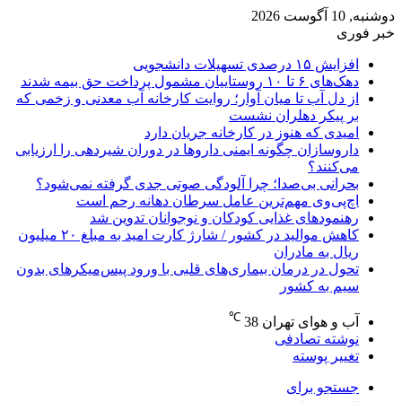
دوشنبه, 10 آگوست 2026
خبر فوری
افزایش ۱۵ درصدی تسهیلات دانشجویی
دهک‌های ۶ تا ۱۰ روستاییان مشمول پرداخت حق بیمه شدند
از دل آب تا میان آوار؛ روایت کارخانه آب معدنی و زخمی که
بر پیکر دهلران نشست
امیدی که هنوز در کارخانه جریان دارد
داروسازان چگونه ایمنی داروها در دوران شیردهی را ارزیابی
می‌کنند؟
بحرانی بی‌صدا؛ چرا آلودگی صوتی جدی گرفته نمی‌شود؟
اچ‌پی‌وی مهم‌ترین عامل سرطان دهانه رحم است
رهنمودهای غذایی کودکان و نوجوانان تدوین شد
کاهش موالید در کشور / شارژ کارت امید به مبلغ ۲۰ میلیون
ریال به مادران
تحول در درمان بیماری‌های قلبی با ورود پیس‌میکرهای بدون
سیم به کشور
℃
آب و هوای تهران
38
نوشته تصادفی
تغییر پوسته
جستجو برای