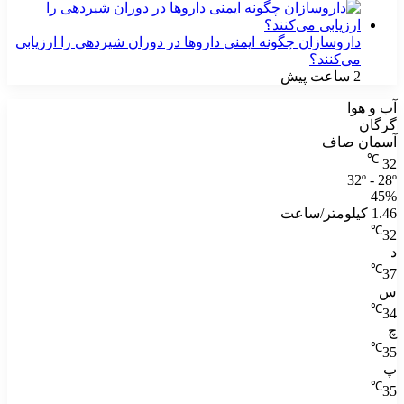
داروسازان چگونه ایمنی داروها در دوران شیردهی را ارزیابی
می‌کنند؟
2 ساعت پیش
آب و هوا
گرگان
آسمان صاف
℃
32
32º - 28º
45%
1.46 کیلومتر/ساعت
℃
32
د
℃
37
س
℃
34
چ
℃
35
پ
℃
35