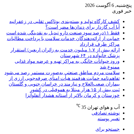
پنج‌شنبه, 6 آگوست 2026
خبر فوری
کشف کارگاه تولید و بسته‌بندی بوتاکس تقلبی در زعفرانیه
آیا آب گازدار برای دندان‌ها مضر است؟
فقط ۱۱‌درصد سود صنعت دارو تبدیل به نقدینگی شده است
حمایت از ارائه‌دهندگان خدمات سلامت با پرداخت مطالبات
مراکز طرف قرارداد
ارائه بیش از ۱.۷ میلیون خدمت به زائران اربعین/ استقرار
پزشک خانواده در ۶۴ شهرستان
ورود حیوانات خانگی به مراکز تهیه و عرضه مواد غذایی
ممنوع شد
سلامت مردم مناطق صنعتی به‌صورت مستمر رصد می‌شود
تفاهم‌نامه حمایت هدفمند هیأت امنای صرفه‌جویی ارزی از
بیماران صعب‌العلاج و نیازمند در خراسان جنوبی و گلستان
ثبت بیش از ۱۵ هزار مبتلا به هموفیلی در کشور
خوزستان و کرمان بالاتر از آستانه هشدار آنفلوآنزا
℃
آب و هوای تهران
35
نوشته تصادفی
تغییر پوسته
جستجو برای