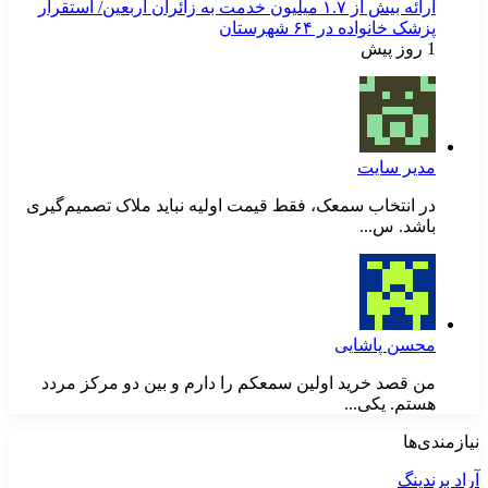
ارائه بیش از ۱.۷ میلیون خدمت به زائران اربعین/ استقرار
پزشک خانواده در ۶۴ شهرستان
1 روز پیش
مدیر سایت
در انتخاب سمعک، فقط قیمت اولیه نباید ملاک تصمیم‌گیری
باشد. س...
محسن پاشایی
من قصد خرید اولین سمعکم را دارم و بین دو مرکز مردد
هستم. یکی...
نیازمندی‌ها
آراد برندینگ