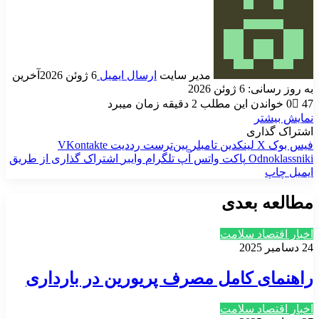
مدیر سایت
ارسال ایمیل
6 ژوئن 2026
آخرین
به روز رسانی: 6 ژوئن 2026
47
0
خواندن این مطلب 2 دقیقه زمان میبرد
نمایش بیشتر
اشتراک گذاری
فیس بوک
X
لینکدین
‫تامبلر
‫پین‌ترست
‫رددیت
‫VKontakte
‫Odnoklassniki
پاکت
واتس آپ
تلگرام
وایبر
اشتراک گذاری از طریق
ایمیل
چاپ
مطالعه بعدی
اخبار اقتصاد سلامت
24 دسامبر 2025
راهنمای کامل مصرف پریورین در بارداری
اخبار اقتصاد سلامت