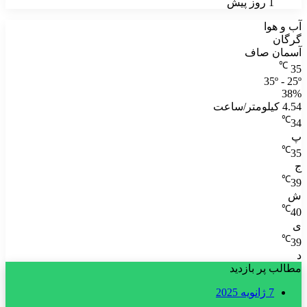
1 روز پیش
آب و هوا
گرگان
آسمان صاف
℃
35
35º - 25º
38%
4.54 کیلومتر/ساعت
℃
34
پ
℃
35
ج
℃
39
ش
℃
40
ی
℃
39
د
مطالب پر بازدید
7 ژانویه 2025