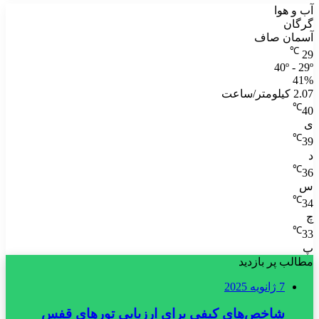
آب و هوا
گرگان
آسمان صاف
℃
29
40º - 29º
41%
2.07 کیلومتر/ساعت
℃
40
ی
℃
39
د
℃
36
س
℃
34
چ
℃
33
پ
مطالب پر بازدید
7 ژانویه 2025
شاخص‌های کیفی برای ارزیابی تورهای قفس