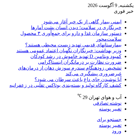
یکشنبه, 9 آگوست 2026
خبر فوری
ایمنی بیمار گاهی از یک خبر آغاز می‌شود
خبرنگاری در سلامت؛ دیدن انسان پشت آمارها
دستور سازمان غذا و دارو برای جمع‌آوری ۳ محصول
سلامت‌محور
بیمارستانهای قدیمی تهدید زیست محیطی هستند؟
وزیر بهداشت: خبرنگاران نگهبان اعتماد عمومی هستند
کمبود ویتامین D تهدید خاموش در رشد کودکان
ضرورت نظارت بر درمانگران اینستاگرامی
تشخیص زودهنگام سندرم سوزش دهان از درمان‌های
غیرضروری پیشگیری می‌کند
آیا نوشیدن چای داغ باعث سرطان می شود؟
کشف کارگاه تولید و بسته‌بندی بوتاکس تقلبی در زعفرانیه
℃
آب و هوای تهران
29
نوشته تصادفی
تغییر پوسته
جستجو برای
تغییر پوسته
ورود