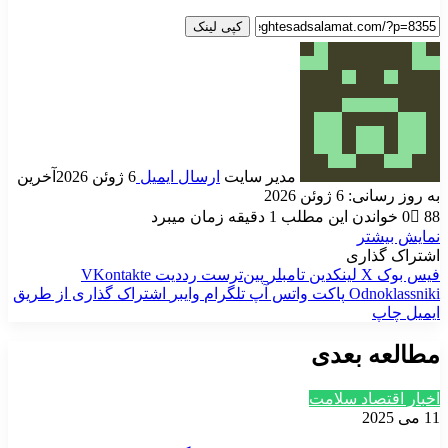
کپی لینک
مدیر سایت
ارسال ایمیل
6 ژوئن 2026
آخرین
به روز رسانی: 6 ژوئن 2026
88
0
خواندن این مطلب 1 دقیقه زمان میبرد
نمایش بیشتر
اشتراک گذاری
فیس بوک
X
لینکدین
‫تامبلر
‫پین‌ترست
‫رددیت
‫VKontakte
‫Odnoklassniki
پاکت
واتس آپ
تلگرام
وایبر
اشتراک گذاری از طریق
ایمیل
چاپ
مطالعه بعدی
اخبار اقتصاد سلامت
11 می 2025