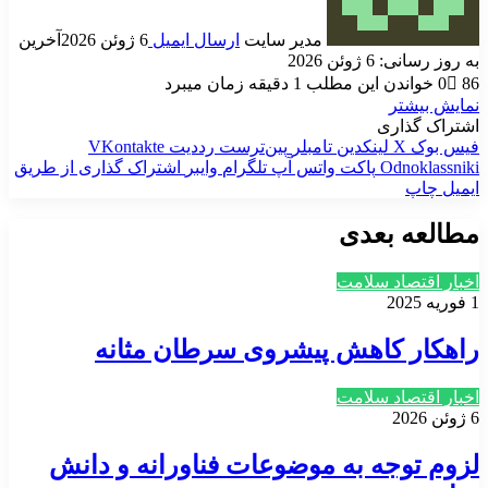
مدیر سایت
ارسال ایمیل
6 ژوئن 2026
آخرین
به روز رسانی: 6 ژوئن 2026
86
0
خواندن این مطلب 1 دقیقه زمان میبرد
نمایش بیشتر
اشتراک گذاری
فیس بوک
X
لینکدین
‫تامبلر
‫پین‌ترست
‫رددیت
‫VKontakte
‫Odnoklassniki
پاکت
واتس آپ
تلگرام
وایبر
اشتراک گذاری از طریق
ایمیل
چاپ
مطالعه بعدی
اخبار اقتصاد سلامت
1 فوریه 2025
راهکار کاهش پیشروی سرطان مثانه
اخبار اقتصاد سلامت
6 ژوئن 2026
لزوم توجه به موضوعات فناورانه و دانش