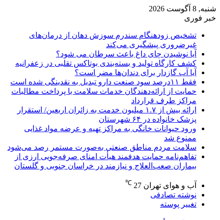
شنبه, 8 آگوست 2026
خبر فوری
تشخیص زودهنگام سندرم سوزش دهان از درمان‌های
غیرضروری پیشگیری می‌کند
آیا نوشیدن چای داغ باعث سرطان می شود؟
کشف کارگاه تولید و بسته‌بندی بوتاکس تقلبی در زعفرانیه
آیا آب گازدار برای دندان‌ها مضر است؟
فقط ۱۱‌درصد سود صنعت دارو تبدیل به نقدینگی شده است
حمایت از ارائه‌دهندگان خدمات سلامت با پرداخت مطالبات
مراکز طرف قرارداد
ارائه بیش از ۱.۷ میلیون خدمت به زائران اربعین/ استقرار
پزشک خانواده در ۶۴ شهرستان
ورود حیوانات خانگی به مراکز تهیه و عرضه مواد غذایی
ممنوع شد
سلامت مردم مناطق صنعتی به‌صورت مستمر رصد می‌شود
تفاهم‌نامه حمایت هدفمند هیأت امنای صرفه‌جویی ارزی از
بیماران صعب‌العلاج و نیازمند در خراسان جنوبی و گلستان
℃
آب و هوای تهران
27
نوشته تصادفی
تغییر پوسته