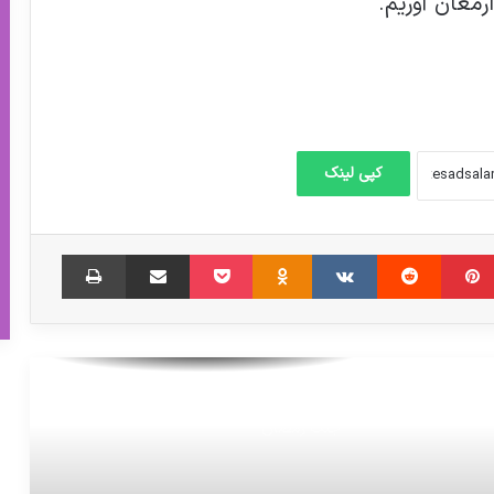
ارمغان آوریم.
تأخیر ۵ تا ۸ ماهه در انتقال ارز برای واردات
مواد اولیه دارویی
ذخیره ۶ ماهه دارو، نیازمند منابع مالی قابل
توجه است
کپی لینک
تاکید ایران و چین بر توسعه همکاری‌های
طب سنتی، دارو و تجهیزات پزشکی
‫پین‌ترست
‫رددیت
‫VKontakte
‫Odnoklassniki
پاکت
اشتراک گذاری از طریق ایمیل
چاپ
ابلاغ دستورالعمل یکپارچه‌سازی نوبت‌دهی
الکترونیک خدمات سرپایی
ارایه خدمت به بیش از ۲ میلیون مورد در
جنگ رمضان