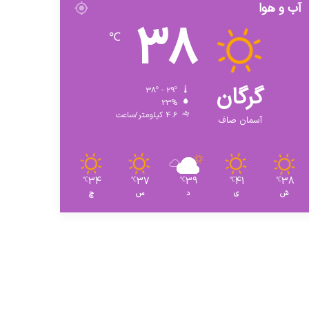
آب و هوا
38
℃
گرگان
38º - 29º
23%
4.6 کیلومتر/ساعت
آسمان صاف
34
37
39
41
38
℃
℃
℃
℃
℃
ش
ی
د
س
چ