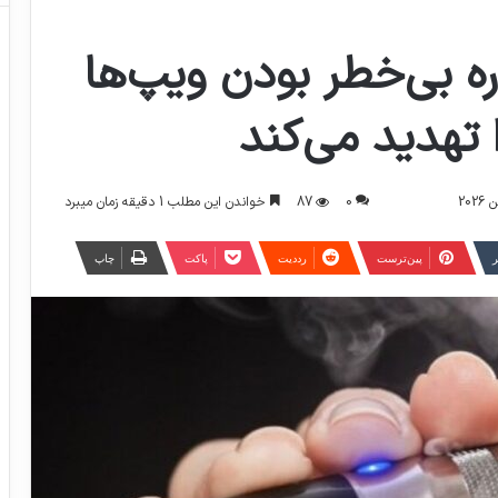
ره بی‌خطر بودن ویپ‌ها
تهدید می‌کند
0
87
خواندن این مطلب 1 دقیقه زمان میبرد
ر
‫پین‌ترست
‫رددیت
پاکت
چاپ