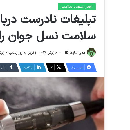
اخبار اقتصاد سلامت
تبلیغات نادرست دربا
سلامت نسل جوان را 
ا
مدیر سایت
6 ژوئن 2026
آخرین به روز رسانی: 6 ژوئن 2026
ر
س
فیس بوک
X
لینکدین
‫تامبل
ا
ل
ا
ی
م
ی
ل