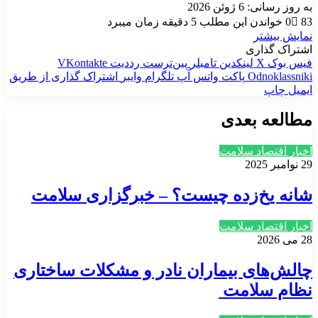
به روز رسانی: 6 ژوئن 2026
83
0
خواندن این مطلب 5 دقیقه زمان میبرد
نمایش بیشتر
اشتراک گذاری
فیس بوک
X
لینکدین
‫تامبلر
‫پین‌ترست
‫رددیت
‫VKontakte
‫Odnoklassniki
پاکت
واتس آپ
تلگرام
وایبر
اشتراک گذاری از طریق
ایمیل
چاپ
مطالعه بعدی
اخبار اقتصاد سلامت
29 نوامبر 2025
شانه یخ‌زده چیست؟ – خبرگزاری سلامت
اخبار اقتصاد سلامت
28 می 2026
چالش‌های بیماران نادر و مشکلات ساختاری
نظام سلامت