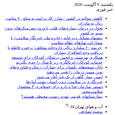
یکشنبه, 9 آگوست 2026
خبر فوری
کاهش موالید در کشور / شارژ کارت امید به مبلغ ۲۰ میلیون
ریال به مادران
تحول در درمان بیماری‌های قلبی با ورود پیس‌میکرهای بدون
سیم به کشور
پیشنهاد تشکیل دبیرخانه «جایزه ملی خبرنگار سلامت» با
مشارکت نهادهای نظام سلامت
جریمه ۶۰ میلیارد ریالی داروخانه متخلف؛ برخورد قاطع با
دریافت وجه اضافه از بیماران
همکاری بهزیستی و انجمن پزشکان کودکان برای توسعه
خدمات کودکان/ غربالگری زیر ۵ سال را جدی بگیریم
پایان نسخه‌های یکسان برای بیماران؛ ژنتیک و فناوری‌های
نوین مسیر درمان را تغییر می‌دهند
ایمنی بیمار گاهی از یک خبر آغاز می‌شود
خبرنگاری در سلامت؛ دیدن انسان پشت آمارها
دستور سازمان غذا و دارو برای جمع‌آوری ۳ محصول
سلامت‌محور
بیمارستانهای قدیمی تهدید زیست محیطی هستند؟
℃
آب و هوای تهران
34
نوشته تصادفی