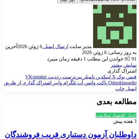
مدیر سایت
ارسال ایمیل
6 ژوئن 2026
آخرین
به روز رسانی: 6 ژوئن 2026
91
0
خواندن این مطلب 1 دقیقه زمان میبرد
نمایش بیشتر
اشتراک گذاری
فیس بوک
X
لینکدین
‫تامبلر
‫پین‌ترست
‫رددیت
‫VKontakte
‫Odnoklassniki
پاکت
واتس آپ
تلگرام
وایبر
اشتراک گذاری از طریق
ایمیل
چاپ
مطالعه بعدی
اخبار اقتصاد سلامت
3 هفته پیش
داوطلبان آزمون دستیاری فریب فروشندگان