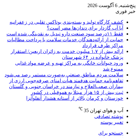
پنج‌شنبه, 6 آگوست 2026
خبر فوری
کشف کارگاه تولید و بسته‌بندی بوتاکس تقلبی در زعفرانیه
آیا آب گازدار برای دندان‌ها مضر است؟
فقط ۱۱‌درصد سود صنعت دارو تبدیل به نقدینگی شده است
حمایت از ارائه‌دهندگان خدمات سلامت با پرداخت مطالبات
مراکز طرف قرارداد
ارائه بیش از ۱.۷ میلیون خدمت به زائران اربعین/ استقرار
پزشک خانواده در ۶۴ شهرستان
ورود حیوانات خانگی به مراکز تهیه و عرضه مواد غذایی
ممنوع شد
سلامت مردم مناطق صنعتی به‌صورت مستمر رصد می‌شود
تفاهم‌نامه حمایت هدفمند هیأت امنای صرفه‌جویی ارزی از
بیماران صعب‌العلاج و نیازمند در خراسان جنوبی و گلستان
ثبت بیش از ۱۵ هزار مبتلا به هموفیلی در کشور
خوزستان و کرمان بالاتر از آستانه هشدار آنفلوآنزا
℃
آب و هوای تهران
35
نوشته تصادفی
تغییر پوسته
جستجو برای