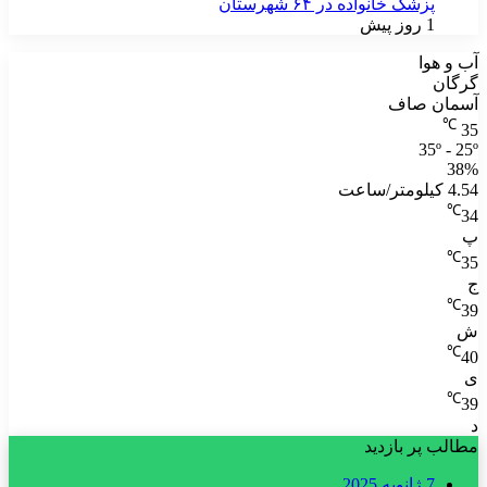
پزشک خانواده در ۶۴ شهرستان
1 روز پیش
آب و هوا
گرگان
آسمان صاف
℃
35
35º - 25º
38%
4.54 کیلومتر/ساعت
℃
34
پ
℃
35
ج
℃
39
ش
℃
40
ی
℃
39
د
مطالب پر بازدید
7 ژانویه 2025