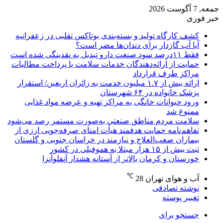
جمعه, 7 آگوست 2026
خبر فوری
کشف کارگاه تولید و بسته‌بندی بوتاکس تقلبی در زعفرانیه
آیا آب گازدار برای دندان‌ها مضر است؟
فقط ۱۱‌درصد سود صنعت دارو تبدیل به نقدینگی شده است
حمایت از ارائه‌دهندگان خدمات سلامت با پرداخت مطالبات
مراکز طرف قرارداد
ارائه بیش از ۱.۷ میلیون خدمت به زائران اربعین/ استقرار
پزشک خانواده در ۶۴ شهرستان
ورود حیوانات خانگی به مراکز تهیه و عرضه مواد غذایی
ممنوع شد
سلامت مردم مناطق صنعتی به‌صورت مستمر رصد می‌شود
تفاهم‌نامه حمایت هدفمند هیأت امنای صرفه‌جویی ارزی از
بیماران صعب‌العلاج و نیازمند در خراسان جنوبی و گلستان
ثبت بیش از ۱۵ هزار مبتلا به هموفیلی در کشور
خوزستان و کرمان بالاتر از آستانه هشدار آنفلوآنزا
℃
آب و هوای تهران
28
نوشته تصادفی
تغییر پوسته
جستجو برای