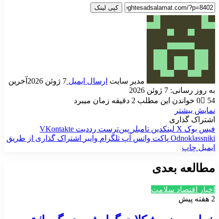
کپی لینک
مدیر سایت
ارسال ایمیل
7 ژوئن 2026
آخرین
به روز رسانی: 7 ژوئن 2026
54
0
خواندن این مطلب 2 دقیقه زمان میبرد
نمایش بیشتر
اشتراک گذاری
فیس بوک
X
لینکدین
‫تامبلر
‫پین‌ترست
‫رددیت
‫VKontakte
‫Odnoklassniki
پاکت
واتس آپ
تلگرام
وایبر
اشتراک گذاری از طریق
ایمیل
چاپ
مطالعه بعدی
اخبار اقتصاد سلامت
2 هفته پیش