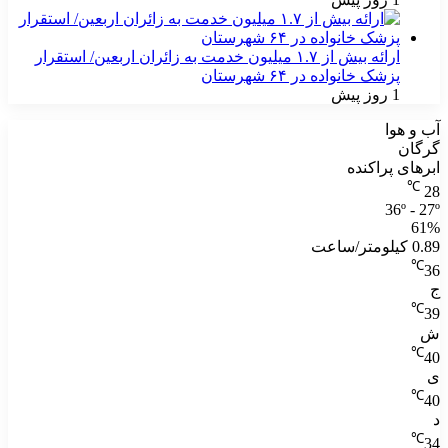
ارائه بیش از ۱.۷ میلیون خدمت به زائران اربعین/ استقرار
پزشک خانواده در ۶۴ شهرستان
1 روز پیش
آب و هوا
گرگان
ابرهای پراکنده
℃
28
36º - 27º
61%
0.89 کیلومتر/ساعت
℃
36
ج
℃
39
ش
℃
40
ی
℃
40
د
℃
34