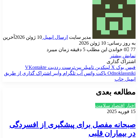
مدیر سایت
ارسال ایمیل
10 ژوئن 2026
آخرین
به روز رسانی: 10 ژوئن 2026
77
0
خواندن این مطلب 5 دقیقه زمان میبرد
نمایش بیشتر
اشتراک گذاری
فیس بوک
X
لینکدین
‫تامبلر
‫پین‌ترست
‫رددیت
‫VKontakte
‫Odnoklassniki
پاکت
واتس آپ
تلگرام
وایبر
اشتراک گذاری از طریق
ایمیل
چاپ
مطالعه بعدی
اخبار اقتصاد سلامت
15 فوریه 2025
صبحانه مفصل برای پیشگیری از افسردگی
در بیماران قلبی