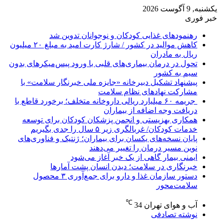
یکشنبه, 9 آگوست 2026
خبر فوری
رهنمودهای غذایی کودکان و نوجوانان تدوین شد
کاهش موالید در کشور / شارژ کارت امید به مبلغ ۲۰ میلیون
ریال به مادران
تحول در درمان بیماری‌های قلبی با ورود پیس‌میکرهای بدون
سیم به کشور
پیشنهاد تشکیل دبیرخانه «جایزه ملی خبرنگار سلامت» با
مشارکت نهادهای نظام سلامت
جریمه ۶۰ میلیارد ریالی داروخانه متخلف؛ برخورد قاطع با
دریافت وجه اضافه از بیماران
همکاری بهزیستی و انجمن پزشکان کودکان برای توسعه
خدمات کودکان/ غربالگری زیر ۵ سال را جدی بگیریم
پایان نسخه‌های یکسان برای بیماران؛ ژنتیک و فناوری‌های
نوین مسیر درمان را تغییر می‌دهند
ایمنی بیمار گاهی از یک خبر آغاز می‌شود
خبرنگاری در سلامت؛ دیدن انسان پشت آمارها
دستور سازمان غذا و دارو برای جمع‌آوری ۳ محصول
سلامت‌محور
℃
آب و هوای تهران
34
نوشته تصادفی