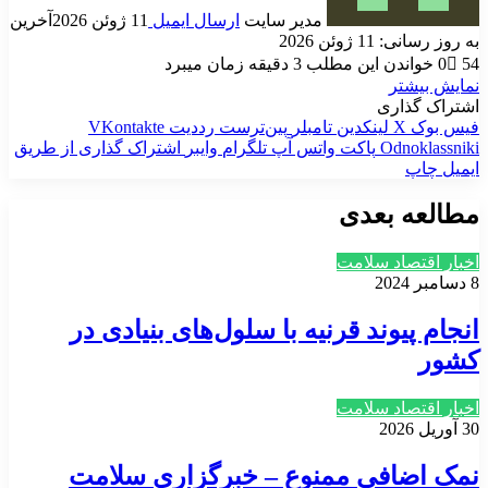
مدیر سایت
ارسال ایمیل
11 ژوئن 2026
آخرین
به روز رسانی: 11 ژوئن 2026
54
0
خواندن این مطلب 3 دقیقه زمان میبرد
نمایش بیشتر
اشتراک گذاری
فیس بوک
X
لینکدین
‫تامبلر
‫پین‌ترست
‫رددیت
‫VKontakte
‫Odnoklassniki
پاکت
واتس آپ
تلگرام
وایبر
اشتراک گذاری از طریق
ایمیل
چاپ
مطالعه بعدی
اخبار اقتصاد سلامت
8 دسامبر 2024
انجام پیوند قرنیه با سلول‌های بنیادی در
کشور
اخبار اقتصاد سلامت
30 آوریل 2026
نمک اضافی ممنوع – خبرگزاری سلامت