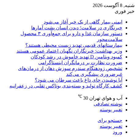
شنبه, 8 آگوست 2026
خبر فوری
ایمنی بیمار گاهی از یک خبر آغاز می‌شود
خبرنگاری در سلامت؛ دیدن انسان پشت آمارها
دستور سازمان غذا و دارو برای جمع‌آوری ۳ محصول
سلامت‌محور
بیمارستانهای قدیمی تهدید زیست محیطی هستند؟
وزیر بهداشت: خبرنگاران نگهبان اعتماد عمومی هستند
کمبود ویتامین D تهدید خاموش در رشد کودکان
ضرورت نظارت بر درمانگران اینستاگرامی
تشخیص زودهنگام سندرم سوزش دهان از درمان‌های
غیرضروری پیشگیری می‌کند
آیا نوشیدن چای داغ باعث سرطان می شود؟
کشف کارگاه تولید و بسته‌بندی بوتاکس تقلبی در زعفرانیه
℃
آب و هوای تهران
30
نوشته تصادفی
تغییر پوسته
جستجو برای
تغییر پوسته
ورود