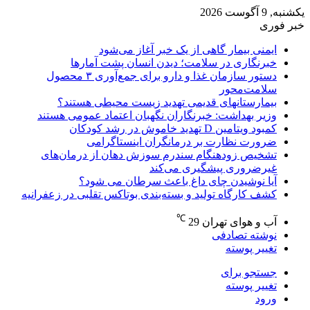
یکشنبه, 9 آگوست 2026
خبر فوری
ایمنی بیمار گاهی از یک خبر آغاز می‌شود
خبرنگاری در سلامت؛ دیدن انسان پشت آمارها
دستور سازمان غذا و دارو برای جمع‌آوری ۳ محصول
سلامت‌محور
بیمارستانهای قدیمی تهدید زیست محیطی هستند؟
وزیر بهداشت: خبرنگاران نگهبان اعتماد عمومی هستند
کمبود ویتامین D تهدید خاموش در رشد کودکان
ضرورت نظارت بر درمانگران اینستاگرامی
تشخیص زودهنگام سندرم سوزش دهان از درمان‌های
غیرضروری پیشگیری می‌کند
آیا نوشیدن چای داغ باعث سرطان می شود؟
کشف کارگاه تولید و بسته‌بندی بوتاکس تقلبی در زعفرانیه
℃
آب و هوای تهران
29
نوشته تصادفی
تغییر پوسته
جستجو برای
تغییر پوسته
ورود