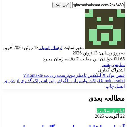
کپی لینک
مدیر سایت
ارسال ایمیل
13 ژوئن 2026
آخرین
به روز رسانی: 13 ژوئن 2026
65
0
خواندن این مطلب 7 دقیقه زمان میبرد
نمایش بیشتر
اشتراک گذاری
فیس بوک
X
لینکدین
‫تامبلر
‫پین‌ترست
‫رددیت
‫VKontakte
‫Odnoklassniki
پاکت
واتس آپ
تلگرام
وایبر
اشتراک گذاری از طریق
ایمیل
چاپ
مطالعه بعدی
فناوری سلامت
22 آگوست 2025