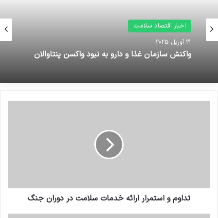
نوشته های مشابه
اخبار اقتصاد سلامت
21 آوریل 2025
سیستم موقعیت‌یاب اورژانس فعال
واکنش سازمان غذا و دارو به نبود واکسن پنتاوالان
شد/ دسترسی به آدرس
تماس‌گیرندگان ۱۱۵
3 ژانویه 2025
ت
د
ا
و
م
و
ا
جلسه هم‌اندیشی تشکل‌های
س
ت
تجهیزات پزشکی و آزمایشگاهی عضو
م
تداوم و استمرار ارائه خدمات سلامت در دوران جنگ
فدراسیون اقتصاد سلامت برگزار شد.
ر