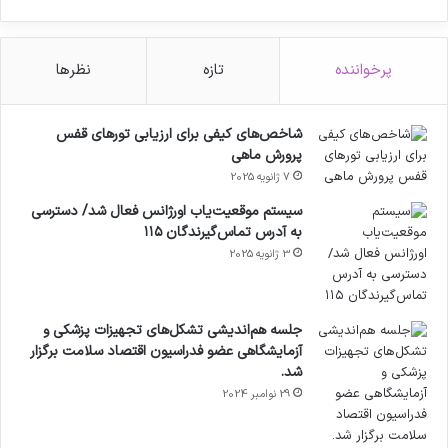
وی گفت: دمای بالای محیط می‌تواند بر کیفیت و
پرخواننده
تازه
نظرها
اثربخشی برخی داروها نیز تأثیر بگذارد، بنابراین
نگهداری صحیح داروها در شرایط توصیه‌ شده و دور
شاخص‌های کیفی برای ارزیابی تورهای قفس
از گرمای شدید، بخش مهمی از مراقبت‌های سلامت
پرورش ماهی
در فصل تابستان است.
7 ژانویه 2025
سیستم موقعیت‌یاب اورژانس فعال شد/ دسترسی
به آدرس تماس‌گیرندگان ۱۱۵
منبع
3 ژانویه 2025
جلسه هم‌اندیشی تشکل‌های تجهیزات پزشکی و
کپی لینک
آزمایشگاهی عضو فدراسیون اقتصاد سلامت برگزار
شد.
29 نوامبر 2024