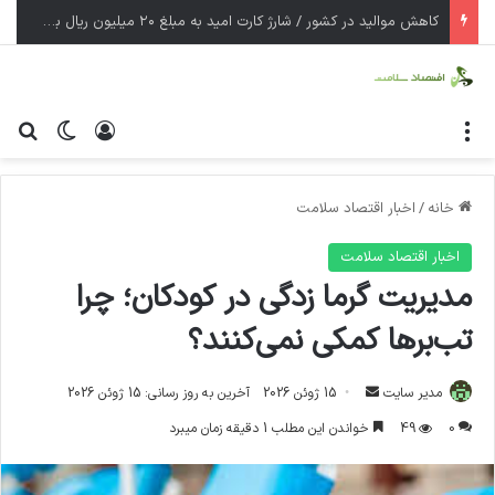
کاهش موالید در کشور / شارژ کارت امید به مبلغ ۲۰ میلیون ریال به مادران
منو
ورود
تغییر پ
جس
خانه
/
اخبار اقتصاد سلامت
اخبار اقتصاد سلامت
مدیریت گرما زدگی در کودکان؛ چرا
تب‌برها کمکی نمی‌کنند؟
مدیر سایت
ا
15 ژوئن 2026
آخرین به روز رسانی: 15 ژوئن 2026
ر
0
49
خواندن این مطلب 1 دقیقه زمان میبرد
س
ا