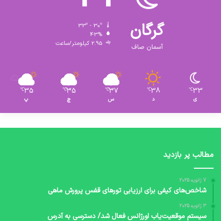
گرگان
33º - 30º
43%
2.95 کیلومتر/ساعت
آسمان صاف
35
35
37
38
33
℃
℃
℃
℃
℃
ی
د
س
چ
پ
مطالب پر بازدید
7 ژانویه 2025
شاخص‌های کیفی برای ارزیابی تورهای قفس پرورش ماهی
3 ژانویه 2025
سیستم موقعیت‌یاب اورژانس فعال شد/ دسترسی به آدرس