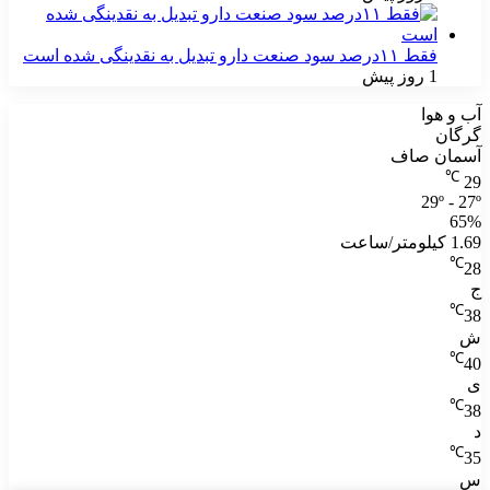
فقط ۱۱‌درصد سود صنعت دارو تبدیل به نقدینگی شده است
1 روز پیش
آب و هوا
گرگان
آسمان صاف
℃
29
29º - 27º
65%
1.69 کیلومتر/ساعت
℃
28
ج
℃
38
ش
℃
40
ی
℃
38
د
℃
35
س