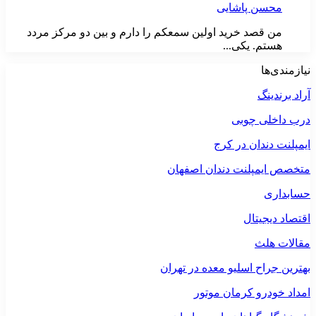
محسن پاشایی
من قصد خرید اولین سمعکم را دارم و بین دو مرکز مردد
هستم. یکی...
نیازمندی‌ها
آراد برندینگ
درب داخلی چوبی
ایمپلنت دندان در کرج
متخصص ایمپلنت دندان اصفهان
حسابداری
اقتصاد دیجیتال
مقالات هلث
بهترین جراح اسلیو معده در تهران
امداد خودرو کرمان موتور