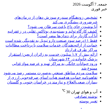
جمعه, 7 آگوست 2026
خبر فوری
تشخیص زودهنگام سندرم سوزش دهان از درمان‌های
غیرضروری پیشگیری می‌کند
آیا نوشیدن چای داغ باعث سرطان می شود؟
کشف کارگاه تولید و بسته‌بندی بوتاکس تقلبی در زعفرانیه
آیا آب گازدار برای دندان‌ها مضر است؟
فقط ۱۱‌درصد سود صنعت دارو تبدیل به نقدینگی شده است
حمایت از ارائه‌دهندگان خدمات سلامت با پرداخت مطالبات
مراکز طرف قرارداد
ارائه بیش از ۱.۷ میلیون خدمت به زائران اربعین/ استقرار
پزشک خانواده در ۶۴ شهرستان
ورود حیوانات خانگی به مراکز تهیه و عرضه مواد غذایی
ممنوع شد
سلامت مردم مناطق صنعتی به‌صورت مستمر رصد می‌شود
تفاهم‌نامه حمایت هدفمند هیأت امنای صرفه‌جویی ارزی از
بیماران صعب‌العلاج و نیازمند در خراسان جنوبی و گلستان
℃
آب و هوای تهران
30
نوشته تصادفی
تغییر پوسته