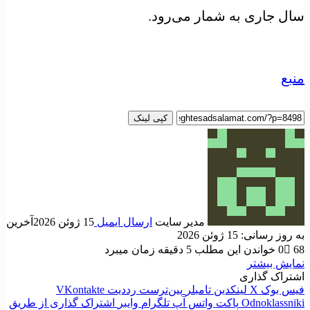
سال جاری به شمار می‌رود.
منبع
کپی لینک
مدیر سایت
ارسال ایمیل
15 ژوئن 2026
آخرین
به روز رسانی: 15 ژوئن 2026
68
0
خواندن این مطلب 5 دقیقه زمان میبرد
نمایش بیشتر
اشتراک گذاری
فیس بوک
X
لینکدین
‫تامبلر
‫پین‌ترست
‫رددیت
‫VKontakte
‫Odnoklassniki
پاکت
واتس آپ
تلگرام
وایبر
اشتراک گذاری از طریق