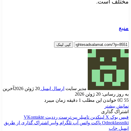
مختلف است.
منبع
کپی لینک
مدیر سایت
ارسال ایمیل
20 ژوئن 2026
آخرین
به روز رسانی: 20 ژوئن 2026
55
0
خواندن این مطلب 1 دقیقه زمان میبرد
نمایش بیشتر
اشتراک گذاری
فیس بوک
X
لینکدین
‫تامبلر
‫پین‌ترست
‫رددیت
‫VKontakte
‫Odnoklassniki
پاکت
واتس آپ
تلگرام
وایبر
اشتراک گذاری از طریق
ایمیل
چاپ