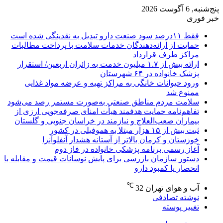
پنج‌شنبه, 6 آگوست 2026
خبر فوری
فقط ۱۱‌درصد سود صنعت دارو تبدیل به نقدینگی شده است
حمایت از ارائه‌دهندگان خدمات سلامت با پرداخت مطالبات
مراکز طرف قرارداد
ارائه بیش از ۱.۷ میلیون خدمت به زائران اربعین/ استقرار
پزشک خانواده در ۶۴ شهرستان
ورود حیوانات خانگی به مراکز تهیه و عرضه مواد غذایی
ممنوع شد
سلامت مردم مناطق صنعتی به‌صورت مستمر رصد می‌شود
تفاهم‌نامه حمایت هدفمند هیأت امنای صرفه‌جویی ارزی از
بیماران صعب‌العلاج و نیازمند در خراسان جنوبی و گلستان
ثبت بیش از ۱۵ هزار مبتلا به هموفیلی در کشور
خوزستان و کرمان بالاتر از آستانه هشدار آنفلوآنزا
آغاز رسمی برنامه پزشکی خانواده در فاز دوم
دستور سازمان بازرسی برای پایش نوسانات قیمت و مقابله با
انحصار یا کمبود دارو
℃
آب و هوای تهران
32
نوشته تصادفی
تغییر پوسته