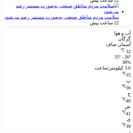
22 ساعت پیش
سلامت مردم مناطق صنعتی به‌صورت مستمر رصد می‌شود
22 ساعت پیش
آب و هوا
گرگان
آسمان صاف
℃
32
35º - 26º
38%
3.6 کیلومتر/ساعت
℃
35
پ
℃
36
ج
℃
40
ش
℃
41
ی
℃
39
د