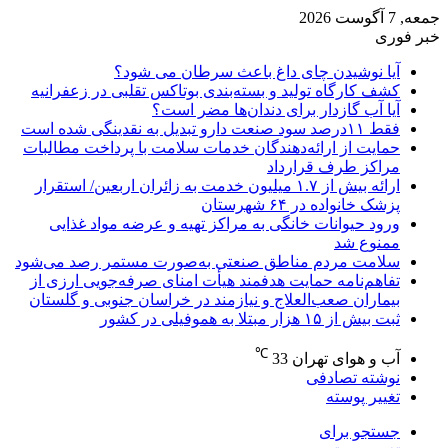
جمعه, 7 آگوست 2026
خبر فوری
آیا نوشیدن چای داغ باعث سرطان می شود؟
کشف کارگاه تولید و بسته‌بندی بوتاکس تقلبی در زعفرانیه
آیا آب گازدار برای دندان‌ها مضر است؟
فقط ۱۱‌درصد سود صنعت دارو تبدیل به نقدینگی شده است
حمایت از ارائه‌دهندگان خدمات سلامت با پرداخت مطالبات
مراکز طرف قرارداد
ارائه بیش از ۱.۷ میلیون خدمت به زائران اربعین/ استقرار
پزشک خانواده در ۶۴ شهرستان
ورود حیوانات خانگی به مراکز تهیه و عرضه مواد غذایی
ممنوع شد
سلامت مردم مناطق صنعتی به‌صورت مستمر رصد می‌شود
تفاهم‌نامه حمایت هدفمند هیأت امنای صرفه‌جویی ارزی از
بیماران صعب‌العلاج و نیازمند در خراسان جنوبی و گلستان
ثبت بیش از ۱۵ هزار مبتلا به هموفیلی در کشور
℃
آب و هوای تهران
33
نوشته تصادفی
تغییر پوسته
جستجو برای