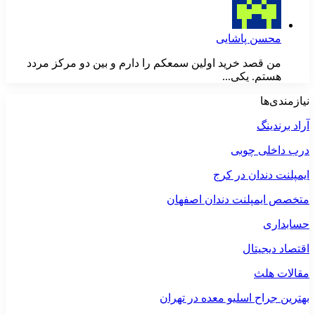
محسن پاشایی
من قصد خرید اولین سمعکم را دارم و بین دو مرکز مردد
هستم. یکی...
نیازمندی‌ها
آراد برندینگ
درب داخلی چوبی
ایمپلنت دندان در کرج
متخصص ایمپلنت دندان اصفهان
حسابداری
اقتصاد دیجیتال
مقالات هلث
بهترین جراح اسلیو معده در تهران