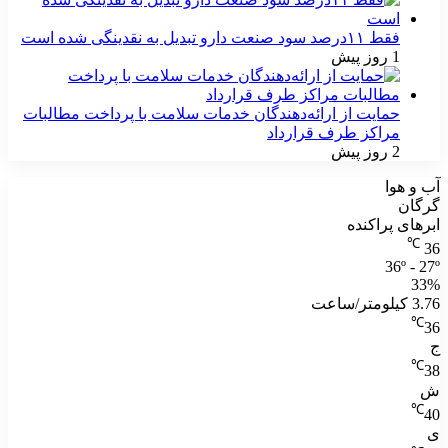
فقط ۱۱‌درصد سود صنعت دارو تبدیل به نقدینگی شده است
1 روز پیش
حمایت از ارائه‌دهندگان خدمات سلامت با پرداخت مطالبات
مراکز طرف قرارداد
2 روز پیش
آب و هوا
گرگان
ابرهای پراکنده
℃
36
36º - 27º
33%
3.76 کیلومتر/ساعت
℃
36
ج
℃
38
ش
℃
40
ی