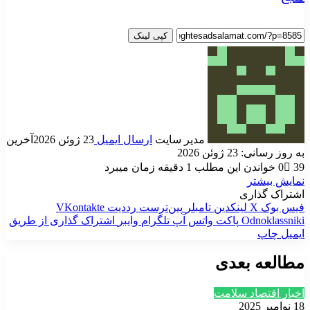
کپی لینک
مدیر سایت
ارسال ایمیل
23 ژوئن 2026
آخرین
به روز رسانی: 23 ژوئن 2026
39
0
خواندن این مطلب 1 دقیقه زمان میبرد
نمایش بیشتر
اشتراک گذاری
فیس بوک
X
لینکدین
‫تامبلر
‫پین‌ترست
‫رددیت
‫VKontakte
‫Odnoklassniki
پاکت
واتس آپ
تلگرام
وایبر
اشتراک گذاری از طریق
ایمیل
چاپ
مطالعه بعدی
اخبار اقتصاد سلامت
18 نوامبر 2025