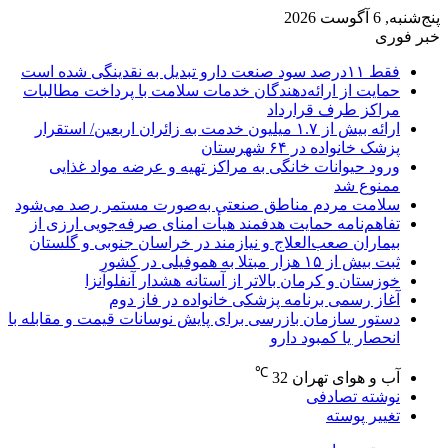
پنج‌شنبه, 6 آگوست 2026
خبر فوری
فقط ۱۱‌درصد سود صنعت دارو تبدیل به نقدینگی شده است
حمایت از ارائه‌دهندگان خدمات سلامت با پرداخت مطالبات
مراکز طرف قرارداد
ارائه بیش از ۱.۷ میلیون خدمت به زائران اربعین/ استقرار
پزشک خانواده در ۶۴ شهرستان
ورود حیوانات خانگی به مراکز تهیه و عرضه مواد غذایی
ممنوع شد
سلامت مردم مناطق صنعتی به‌صورت مستمر رصد می‌شود
تفاهم‌نامه حمایت هدفمند هیأت امنای صرفه‌جویی ارزی از
بیماران صعب‌العلاج و نیازمند در خراسان جنوبی و گلستان
ثبت بیش از ۱۵ هزار مبتلا به هموفیلی در کشور
خوزستان و کرمان بالاتر از آستانه هشدار آنفلوآنزا
آغاز رسمی برنامه پزشکی خانواده در فاز دوم
دستور سازمان بازرسی برای پایش نوسانات قیمت و مقابله با
انحصار یا کمبود دارو
℃
آب و هوای تهران
32
نوشته تصادفی
تغییر پوسته