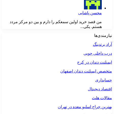
محسن پاشایی
من قصد خرید اولین سمعکم را دارم و بین دو مرکز مردد
هستم. یکی...
نیازمندی‌ها
آراد برندینگ
درب داخلی چوبی
ایمپلنت دندان در کرج
متخصص ایمپلنت دندان اصفهان
حسابداری
اقتصاد دیجیتال
مقالات هلث
بهترین جراح اسلیو معده در تهران