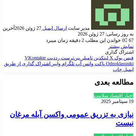
مدیر سایت
ارسال ایمیل
27 ژوئن 2026
آخرین
به روز رسانی: 27 ژوئن 2026
67
0
خواندن این مطلب 2 دقیقه زمان میبرد
نمایش بیشتر
اشتراک گذاری
فیس بوک
X
لینکدین
‫تامبلر
‫پین‌ترست
‫رددیت
‫VKontakte
‫Odnoklassniki
پاکت
واتس آپ
تلگرام
وایبر
اشتراک گذاری از طریق
ایمیل
چاپ
مطالعه بعدی
اخبار اقتصاد سلامت
19 سپتامبر 2025
نیازی به تزریق عمومی واکسن آبله مرغان
نیست