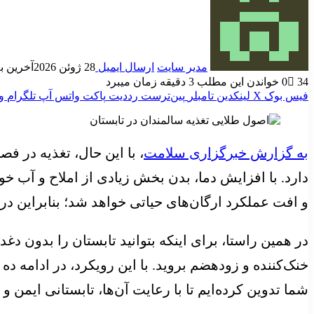
مدیر سایت
ارسال ایمیل
28 ژوئن 2026
آخرین به روز
34
0
خواندن این مطلب 3 دقیقه زمان میبرد
فیس بوک
X
لینکدین
‫تامبلر
‫پین‌ترست
‫رددیت
پاکت
واتس آپ
تلگرام
و
به گزارش خبرگزاری سلامت
، با این حال، تغذیه در 
دارد. با افزایش دما، بدن بخش زیادی از املاح و آب 
و افت عملکرد ارگان‌های حیاتی خواهد شد؛ بنابراین در
در همین راستا، برای اینکه بتوانید تابستان را بدون د
خنک‌کننده و زودهضم بروید. با این رویکرد، در ادامه 
شما تدوین کرده‌ایم تا با رعایت آن‌ها، تابستانی ایمن 