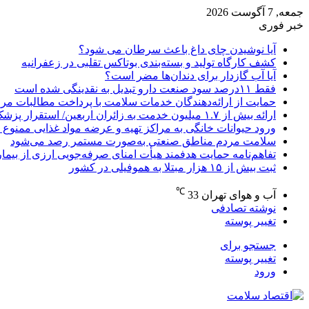
جمعه, 7 آگوست 2026
خبر فوری
آیا نوشیدن چای داغ باعث سرطان می شود؟
کشف کارگاه تولید و بسته‌بندی بوتاکس تقلبی در زعفرانیه
آیا آب گازدار برای دندان‌ها مضر است؟
فقط ۱۱‌درصد سود صنعت دارو تبدیل به نقدینگی شده است
حمایت از ارائه‌دهندگان خدمات سلامت با پرداخت مطالبات مر
ارائه بیش از ۱.۷ میلیون خدمت به زائران اربعین/ استقرار پزشک خانواده در ۶۴ شهرستان
ورود حیوانات خانگی به مراکز تهیه و عرضه مواد غذایی ممنوع 
سلامت مردم مناطق صنعتی به‌صورت مستمر رصد می‌شود
تفاهم‌نامه حمایت هدفمند هیأت امنای صرفه‌جویی ارزی از بیما
ثبت بیش از ۱۵ هزار مبتلا به هموفیلی در کشور
℃
آب و هوای تهران
33
نوشته تصادفی
تغییر پوسته
جستجو برای
تغییر پوسته
ورود