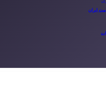
مت ایران
ات