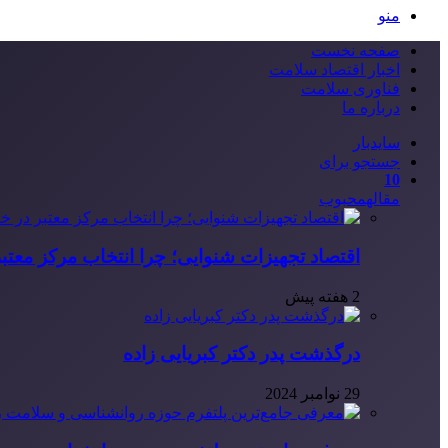
منو
صفحه نخست
اخبار اقتصاد سلامت
فناوری سلامت
درباره ما
سایدبار
جستجو برای
10
مقاله
محبوب
اقتصاد تجهیزات شنوایی؛ چرا انتخاب مرکز معتب
2 هفته پیش
درگذشت پدر دکتر کبریایی زاده
29 نوامبر 2024