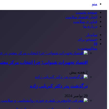
منو
صفحه نخست
اخبار اقتصاد سلامت
فناوری سلامت
درباره ما
سایدبار
جستجو برای
10
مقاله
محبوب
اقتصاد تجهیزات شنوایی؛ چرا انتخاب مرکز معتب
2 هفته پیش
درگذشت پدر دکتر کبریایی زاده
29 نوامبر 2024