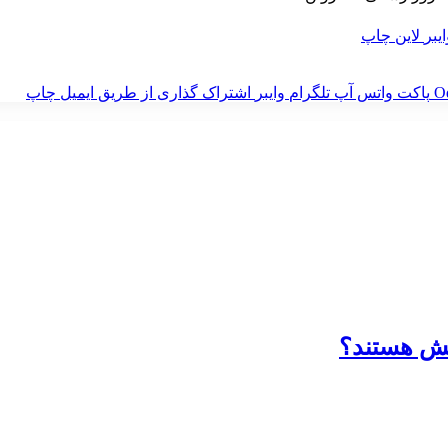
ایبر
لاین
چاپ
‫O
پاکت
واتس آپ
تلگرام
وایبر
اشتراک گذاری از طریق ایمیل
چاپ
فش هستند؟