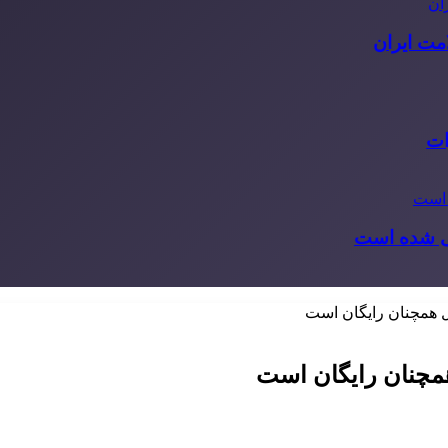
مت ایران
ات