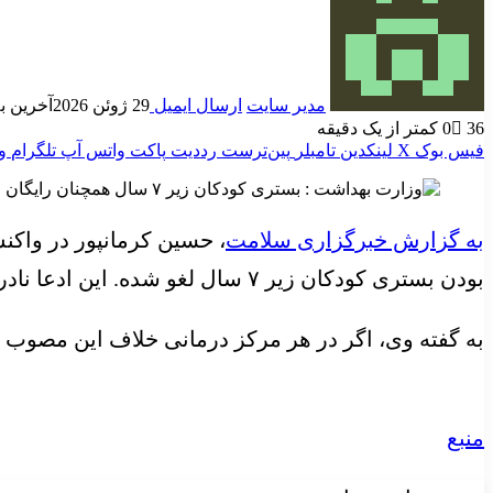
مدیر سایت
ارسال ایمیل
29 ژوئن 2026
آخرین به روز
36
0
کمتر از یک دقیقه
فیس بوک
X
لینکدین
‫تامبلر
‫پین‌ترست
‫رددیت
پاکت
واتس آپ
تلگرام
و
به گزارش خبرگزاری سلامت
، حسین کرمانپور در واک
بودن بستری کودکان زیر ۷ سال لغو شده. این ادعا نادرست است.
به گفته وی، اگر در هر مرکز درمانی خلاف این مصوب عمل شد، از طریق سام
منبع