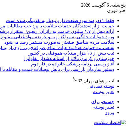
پنج‌شنبه, 6 آگوست 2026
خبر فوری
فقط ۱۱‌درصد سود صنعت دارو تبدیل به نقدینگی شده است
حمایت از ارائه‌دهندگان خدمات سلامت با پرداخت مطالبات مر
ارائه بیش از ۱.۷ میلیون خدمت به زائران اربعین/ استقرار پزشک خانواده در ۶۴ شهرستان
ورود حیوانات خانگی به مراکز تهیه و عرضه مواد غذایی ممنوع 
سلامت مردم مناطق صنعتی به‌صورت مستمر رصد می‌شود
تفاهم‌نامه حمایت هدفمند هیأت امنای صرفه‌جویی ارزی از بیما
ثبت بیش از ۱۵ هزار مبتلا به هموفیلی در کشور
خوزستان و کرمان بالاتر از آستانه هشدار آنفلوآنزا
آغاز رسمی برنامه پزشکی خانواده در فاز دوم
دستور سازمان بازرسی برای پایش نوسانات قیمت و مقابله با انح
℃
آب و هوای تهران
32
نوشته تصادفی
تغییر پوسته
جستجو برای
تغییر پوسته
ورود