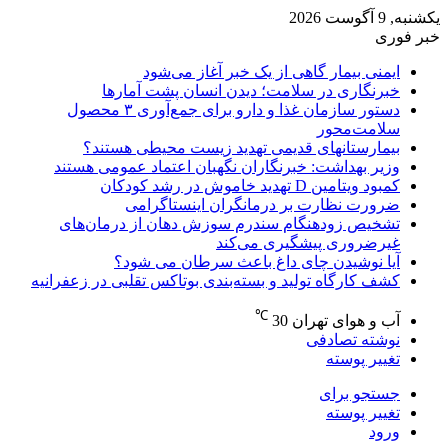
یکشنبه, 9 آگوست 2026
خبر فوری
ایمنی بیمار گاهی از یک خبر آغاز می‌شود
خبرنگاری در سلامت؛ دیدن انسان پشت آمارها
دستور سازمان غذا و دارو برای جمع‌آوری ۳ محصول
سلامت‌محور
بیمارستانهای قدیمی تهدید زیست محیطی هستند؟
وزیر بهداشت: خبرنگاران نگهبان اعتماد عمومی هستند
کمبود ویتامین D تهدید خاموش در رشد کودکان
ضرورت نظارت بر درمانگران اینستاگرامی
تشخیص زودهنگام سندرم سوزش دهان از درمان‌های
غیرضروری پیشگیری می‌کند
آیا نوشیدن چای داغ باعث سرطان می شود؟
کشف کارگاه تولید و بسته‌بندی بوتاکس تقلبی در زعفرانیه
℃
آب و هوای تهران
30
نوشته تصادفی
تغییر پوسته
جستجو برای
تغییر پوسته
ورود