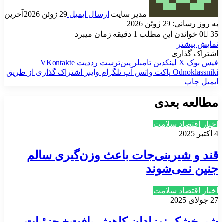
مدیر سایت
ارسال ایمیل
29 ژوئن 2026
آخرین
به روز رسانی: 29 ژوئن 2026
35
0
خواندن این مطلب 1 دقیقه زمان میبرد
نمایش بیشتر
اشتراک گذاری
فیس بوک
X
لینکدین
‫تامبلر
‫پین‌ترست
‫رددیت
‫VKontakte
‫Odnoklassniki
پاکت
واتس آپ
تلگرام
وایبر
اشتراک گذاری از طریق
ایمیل
چاپ
مطالعه بعدی
اخبار اقتصاد سلامت
4 اکتبر 2025
قند و شیرینی‌جات باعث وزن‌گیری سالم
جنین نمی‌شوند
اخبار اقتصاد سلامت
27 جولای 2025
شیرخشک نوزادان کاهش یافت+ جزئیات