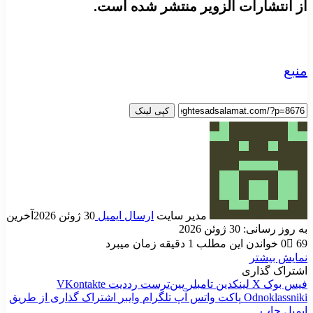
از انتشارات الزویر منتشر شده است.
منبع
کپی لینک
مدیر سایت
ارسال ایمیل
30 ژوئن 2026
آخرین
به روز رسانی: 30 ژوئن 2026
69
0
خواندن این مطلب 1 دقیقه زمان میبرد
نمایش بیشتر
اشتراک گذاری
فیس بوک
X
لینکدین
‫تامبلر
‫پین‌ترست
‫رددیت
‫VKontakte
‫Odnoklassniki
پاکت
واتس آپ
تلگرام
وایبر
اشتراک گذاری از طریق
ایمیل
چاپ