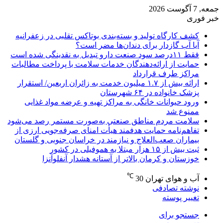
جمعه, 7 آگوست 2026
خبر فوری
کشف کارگاه تولید و بسته‌بندی بوتاکس تقلبی در زعفرانیه
آیا آب گازدار برای دندان‌ها مضر است؟
فقط ۱۱‌درصد سود صنعت دارو تبدیل به نقدینگی شده است
حمایت از ارائه‌دهندگان خدمات سلامت با پرداخت مطالبات
مراکز طرف قرارداد
ارائه بیش از ۱.۷ میلیون خدمت به زائران اربعین/ استقرار
پزشک خانواده در ۶۴ شهرستان
ورود حیوانات خانگی به مراکز تهیه و عرضه مواد غذایی
ممنوع شد
سلامت مردم مناطق صنعتی به‌صورت مستمر رصد می‌شود
تفاهم‌نامه حمایت هدفمند هیأت امنای صرفه‌جویی ارزی از
بیماران صعب‌العلاج و نیازمند در خراسان جنوبی و گلستان
ثبت بیش از ۱۵ هزار مبتلا به هموفیلی در کشور
خوزستان و کرمان بالاتر از آستانه هشدار آنفلوآنزا
℃
آب و هوای تهران
30
نوشته تصادفی
تغییر پوسته
جستجو برای