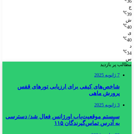
36
ج
℃
39
ش
℃
40
ی
℃
40
د
℃
34
س
مطالب پر بازدید
7 ژانویه 2025
شاخص‌های کیفی برای ارزیابی تورهای قفس
پرورش ماهی
3 ژانویه 2025
سیستم موقعیت‌یاب اورژانس فعال شد/ دسترسی
به آدرس تماس‌گیرندگان ۱۱۵