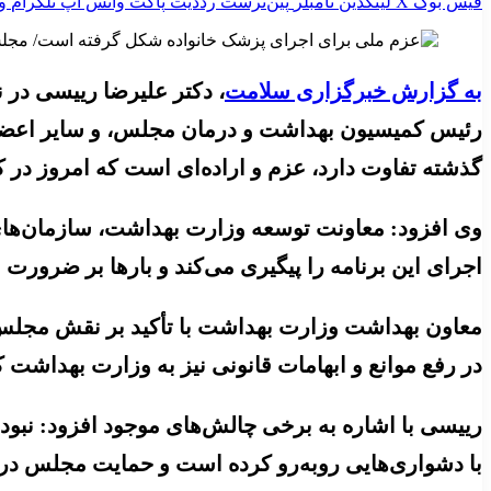
فیس بوک
X
لینکدین
‫تامبلر
‫پین‌ترست
‫رددیت
پاکت
واتس آپ
تلگرام
و
به گزارش خبرگزاری سلامت
، دکتر علیرضا رییسی د
رئیس کمیسیون بهداشت و درمان مجلس، و سایر اعضای ا
گذشته تفاوت دارد، عزم و اراده‌ای است که امروز د
وی افزود: معاونت توسعه وزارت بهداشت، سازمان‌های بی
اجرای این برنامه را پیگیری می‌کند و بارها بر ضرورت 
معاون بهداشت وزارت بهداشت با تأکید بر نقش مجلس د
در رفع موانع و ابهامات قانونی نیز به وزارت بهداشت 
رییسی با اشاره به برخی چالش‌های موجود افزود: نبود
با دشواری‌هایی روبه‌رو کرده است و حمایت مجلس در