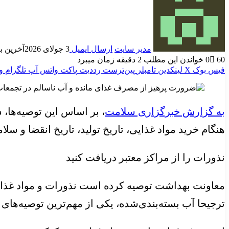
مدیر سایت
ارسال ایمیل
3 جولای 2026
آخرین به روز
60
0
خواندن این مطلب 2 دقیقه زمان میبرد
فیس بوک
X
لینکدین
‫تامبلر
‫پین‌ترست
‫رددیت
پاکت
واتس آپ
تلگرام
و
به گزارش خبرگزاری سلامت
، بر اساس این توصیه‌ها،
هنگام خرید مواد غذایی، تاریخ تولید، تاریخ انقضا و سل
نذورات را از مراکز معتبر دریافت کنید
معاونت بهداشت توصیه کرده است نذورات و مواد غذایی ت
ترجیحا آب بسته‌بندی‌شده، یکی از مهم‌ترین توصیه‌های 