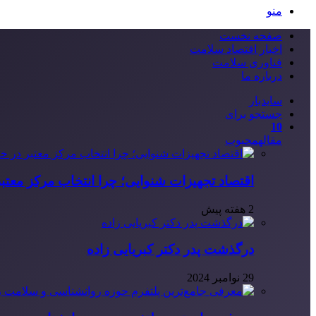
منو
صفحه نخست
اخبار اقتصاد سلامت
فناوری سلامت
درباره ما
سایدبار
جستجو برای
10
مقاله
محبوب
اقتصاد تجهیزات شنوایی؛ چرا انتخاب مرکز معتب
2 هفته پیش
درگذشت پدر دکتر کبریایی زاده
29 نوامبر 2024