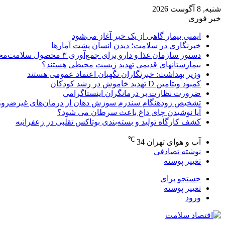
شنبه, 8 آگوست 2026
خبر فوری
ایمنی بیمار گاهی از یک خبر آغاز می‌شود
خبرنگاری در سلامت؛ دیدن انسان پشت آمارها
دستور سازمان غذا و دارو برای جمع‌آوری ۳ محصول سلامت‌محور
بیمارستانهای قدیمی تهدید زیست محیطی هستند؟
وزیر بهداشت: خبرنگاران نگهبان اعتماد عمومی هستند
کمبود ویتامین D تهدید خاموش در رشد کودکان
ضرورت نظارت بر درمانگران اینستاگرامی
تشخیص زودهنگام سندرم سوزش دهان از درمان‌های غیرضرور
آیا نوشیدن چای داغ باعث سرطان می شود؟
کشف کارگاه تولید و بسته‌بندی بوتاکس تقلبی در زعفرانیه
℃
آب و هوای تهران
34
نوشته تصادفی
تغییر پوسته
جستجو برای
تغییر پوسته
ورود