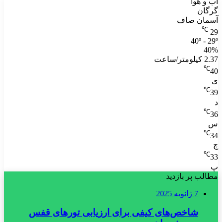
آب و هوا
گرگان
آسمان صاف
℃
29
40º - 29º
40%
2.37 کیلومتر/ساعت
℃
40
ی
℃
39
د
℃
36
س
℃
34
چ
℃
33
پ
مطالب پر بازدید
7 ژانویه 2025
شاخص‌های کیفی برای ارزیابی تورهای قفس