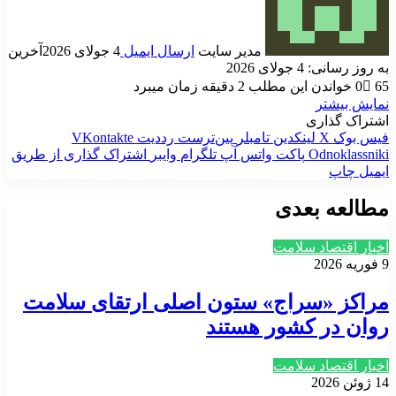
مدیر سایت
ارسال ایمیل
4 جولای 2026
آخرین
به روز رسانی: 4 جولای 2026
65
0
خواندن این مطلب 2 دقیقه زمان میبرد
نمایش بیشتر
اشتراک گذاری
فیس بوک
X
لینکدین
‫تامبلر
‫پین‌ترست
‫رددیت
‫VKontakte
‫Odnoklassniki
پاکت
واتس آپ
تلگرام
وایبر
اشتراک گذاری از طریق
ایمیل
چاپ
مطالعه بعدی
اخبار اقتصاد سلامت
9 فوریه 2026
مراکز «سراج» ستون اصلی ارتقای سلامت
روان در کشور هستند
اخبار اقتصاد سلامت
14 ژوئن 2026