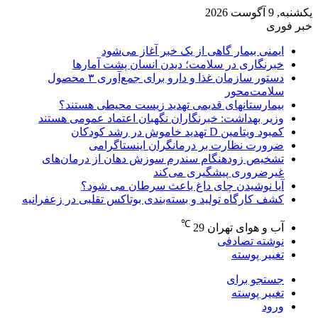
یکشنبه, 9 آگوست 2026
خبر فوری
ایمنی بیمار گاهی از یک خبر آغاز می‌شود
خبرنگاری در سلامت؛ دیدن انسان پشت آمارها
دستور سازمان غذا و دارو برای جمع‌آوری ۳ محصول
سلامت‌محور
بیمارستانهای قدیمی تهدید زیست محیطی هستند؟
وزیر بهداشت: خبرنگاران نگهبان اعتماد عمومی هستند
کمبود ویتامین D تهدید خاموش در رشد کودکان
ضرورت نظارت بر درمانگران اینستاگرامی
تشخیص زودهنگام سندرم سوزش دهان از درمان‌های
غیرضروری پیشگیری می‌کند
آیا نوشیدن چای داغ باعث سرطان می شود؟
کشف کارگاه تولید و بسته‌بندی بوتاکس تقلبی در زعفرانیه
℃
آب و هوای تهران
29
نوشته تصادفی
تغییر پوسته
جستجو برای
تغییر پوسته
ورود