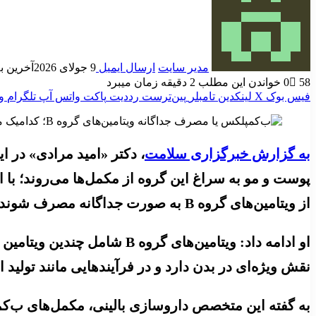
مدیر سایت
ارسال ایمیل
9 جولای 2026
آخرین به روز
58
0
خواندن این مطلب 2 دقیقه زمان میبرد
فیس بوک
X
لینکدین
‫تامبلر
‫پین‌ترست
‫رددیت
پاکت
واتس آپ
تلگرام
و
به گزارش خبرگزاری سلامت
، دکتر «امید مرادی» در 
پوست و مو به سراغ این گروه از مکمل‌ها می‌روند؛ با
از ویتامین‌های گروه B به صورت جداگانه مصرف شوند؟
نقش ویژه‌ای در بدن دارد و در فرآیندهایی مانند تول