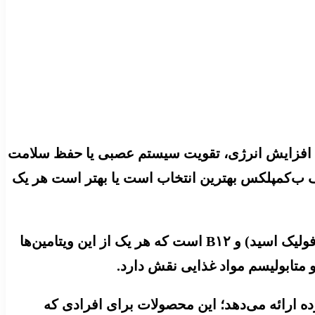
گی، افزایش انرژی، تقویت سیستم عصبی یا حفظ سلامت
رف ب‌کمپلکس بهترین انتخاب است یا بهتر است هر یک
او ادامه داد: ویتامین‌های گروه B شامل چندین ویتامین مختلف از جمله B۱، B۲، B۳، B۵، B۶، B۷ (بیوتین)، B۹ (فولیک اسید) و B۱۲ است که هر یک از این ویتامین‌ها
 متابولیسم مواد غذایی نقش دارد.
مکمل‌های ب‌کمپلکس ترکیبی از چندین ویتامین گروه B را در یک فرآورده ارائه می‌دهد؛ این محصولات برای افرادی که