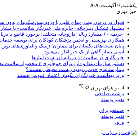
یکشنبه, 9 آگوست 2026
خبر فوری
تحول در درمان بیماری‌های قلبی با ورود پیس‌میکرهای بدون س
پیشنهاد تشکیل دبیرخانه «جایزه ملی خبرنگار سلامت» با مشا
جریمه ۶۰ میلیارد ریالی داروخانه متخلف؛ برخورد قاطع با دریافت وجه اضافه از بیماران
همکاری بهزیستی و انجمن پزشکان کودکان برای توسعه خدمات کودکان/ غربالگ
پایان نسخه‌های یکسان برای بیماران؛ ژنتیک و فناوری‌های نوین 
ایمنی بیمار گاهی از یک خبر آغاز می‌شود
خبرنگاری در سلامت؛ دیدن انسان پشت آمارها
دستور سازمان غذا و دارو برای جمع‌آوری ۳ محصول سلامت‌محور
بیمارستانهای قدیمی تهدید زیست محیطی هستند؟
وزیر بهداشت: خبرنگاران نگهبان اعتماد عمومی هستند
℃
آب و هوای تهران
32
نوشته تصادفی
تغییر پوسته
جستجو برای
تغییر پوسته
ورود