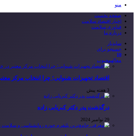
منو
صفحه نخست
اخبار اقتصاد سلامت
فناوری سلامت
درباره ما
سایدبار
جستجو برای
10
مقاله
محبوب
اقتصاد تجهیزات شنوایی؛ چرا انتخاب مرکز معتب
3 هفته پیش
درگذشت پدر دکتر کبریایی زاده
29 نوامبر 2024