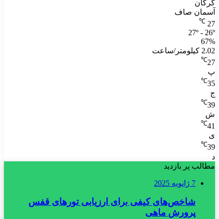
گرگان
آسمان صاف
℃
27
27º - 26º
67%
2.02 کیلومتر/ساعت
℃
27
پ
℃
35
ج
℃
39
ش
℃
41
ی
℃
39
د
مطالب پر بازدید
7 ژانویه 2025
شاخص‌های کیفی برای ارزیابی تورهای قفس
پرورش ماهی