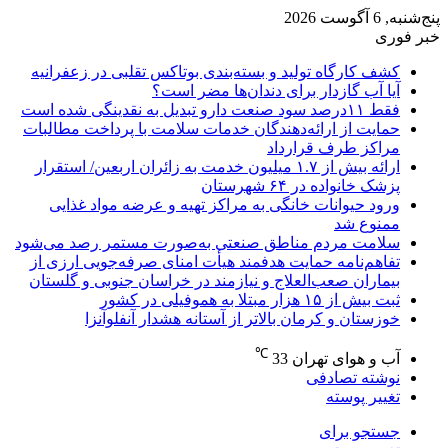
پنج‌شنبه, 6 آگوست 2026
خبر فوری
کشف کارگاه تولید و بسته‌بندی بوتاکس تقلبی در زعفرانیه
آیا آب گازدار برای دندان‌ها مضر است؟
فقط ۱۱‌درصد سود صنعت دارو تبدیل به نقدینگی شده است
حمایت از ارائه‌دهندگان خدمات سلامت با پرداخت مطالبات
مراکز طرف قرارداد
ارائه بیش از ۱.۷ میلیون خدمت به زائران اربعین/ استقرار
پزشک خانواده در ۶۴ شهرستان
ورود حیوانات خانگی به مراکز تهیه و عرضه مواد غذایی
ممنوع شد
سلامت مردم مناطق صنعتی به‌صورت مستمر رصد می‌شود
تفاهم‌نامه حمایت هدفمند هیأت امنای صرفه‌جویی ارزی از
بیماران صعب‌العلاج و نیازمند در خراسان جنوبی و گلستان
ثبت بیش از ۱۵ هزار مبتلا به هموفیلی در کشور
خوزستان و کرمان بالاتر از آستانه هشدار آنفلوآنزا
℃
آب و هوای تهران
33
نوشته تصادفی
تغییر پوسته
جستجو برای