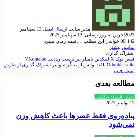
مدیر سایت
ارسال ایمیل
13 سپتامبر
2025
آخرین به روز رسانی: 13 سپتامبر 2025
142
0
خواندن این مطلب 1 دقیقه زمان میبرد
نمایش بیشتر
اشتراک گذاری
فیس بوک
X
لینکدین
‫تامبلر
‫پین‌ترست
‫رددیت
‫VKontakte
‫Odnoklassniki
پاکت
واتس آپ
تلگرام
وایبر
اشتراک گذاری از طریق
ایمیل
چاپ
مطالعه بعدی
اخبار اقتصاد سلامت
15 نوامبر 2025
پیاده‌روی فقط عصرها باعث کاهش وزن
نمی‌شود