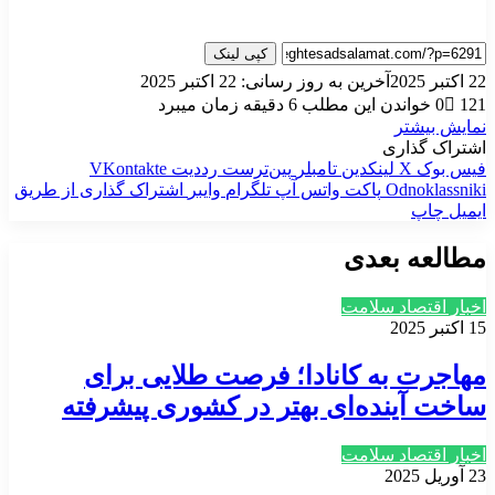
کپی لینک
22 اکتبر 2025
آخرین به روز رسانی: 22 اکتبر 2025
121
0
خواندن این مطلب 6 دقیقه زمان میبرد
نمایش بیشتر
اشتراک گذاری
فیس بوک
X
لینکدین
‫تامبلر
‫پین‌ترست
‫رددیت
‫VKontakte
‫Odnoklassniki
پاکت
واتس آپ
تلگرام
وایبر
اشتراک گذاری از طریق
ایمیل
چاپ
مطالعه بعدی
اخبار اقتصاد سلامت
15 اکتبر 2025
مهاجرت به کانادا؛ فرصت طلایی برای
ساخت آینده‌ای بهتر در کشوری پیشرفته
اخبار اقتصاد سلامت
23 آوریل 2025