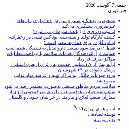
جمعه, 7 آگوست 2026
خبر فوری
تشخیص زودهنگام سندرم سوزش دهان از درمان‌های
غیرضروری پیشگیری می‌کند
آیا نوشیدن چای داغ باعث سرطان می شود؟
کشف کارگاه تولید و بسته‌بندی بوتاکس تقلبی در زعفرانیه
آیا آب گازدار برای دندان‌ها مضر است؟
فقط ۱۱‌درصد سود صنعت دارو تبدیل به نقدینگی شده است
حمایت از ارائه‌دهندگان خدمات سلامت با پرداخت مطالبات
مراکز طرف قرارداد
ارائه بیش از ۱.۷ میلیون خدمت به زائران اربعین/ استقرار
پزشک خانواده در ۶۴ شهرستان
ورود حیوانات خانگی به مراکز تهیه و عرضه مواد غذایی
ممنوع شد
سلامت مردم مناطق صنعتی به‌صورت مستمر رصد می‌شود
تفاهم‌نامه حمایت هدفمند هیأت امنای صرفه‌جویی ارزی از
بیماران صعب‌العلاج و نیازمند در خراسان جنوبی و گلستان
℃
آب و هوای تهران
30
نوشته تصادفی
تغییر پوسته