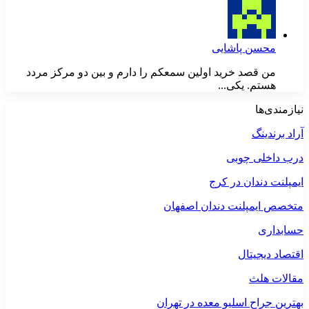
محسن پاشایی
من قصد خرید اولین سمعکم را دارم و بین دو مرکز مردد
هستم. یکی...
نیازمندی‌ها
آراد برندینگ
درب داخلی چوبی
ایمپلنت دندان در کرج
متخصص ایمپلنت دندان اصفهان
حسابداری
اقتصاد دیجیتال
مقالات هلث
بهترین جراح اسلیو معده در تهران