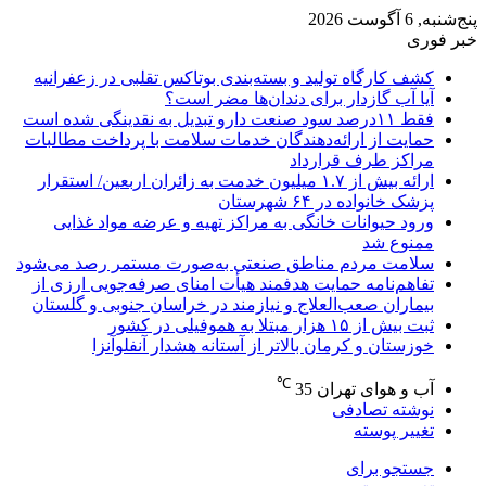
پنج‌شنبه, 6 آگوست 2026
خبر فوری
کشف کارگاه تولید و بسته‌بندی بوتاکس تقلبی در زعفرانیه
آیا آب گازدار برای دندان‌ها مضر است؟
فقط ۱۱‌درصد سود صنعت دارو تبدیل به نقدینگی شده است
حمایت از ارائه‌دهندگان خدمات سلامت با پرداخت مطالبات
مراکز طرف قرارداد
ارائه بیش از ۱.۷ میلیون خدمت به زائران اربعین/ استقرار
پزشک خانواده در ۶۴ شهرستان
ورود حیوانات خانگی به مراکز تهیه و عرضه مواد غذایی
ممنوع شد
سلامت مردم مناطق صنعتی به‌صورت مستمر رصد می‌شود
تفاهم‌نامه حمایت هدفمند هیأت امنای صرفه‌جویی ارزی از
بیماران صعب‌العلاج و نیازمند در خراسان جنوبی و گلستان
ثبت بیش از ۱۵ هزار مبتلا به هموفیلی در کشور
خوزستان و کرمان بالاتر از آستانه هشدار آنفلوآنزا
℃
آب و هوای تهران
35
نوشته تصادفی
تغییر پوسته
جستجو برای