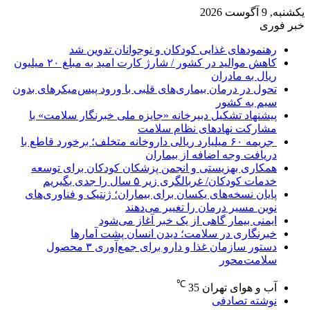
یکشنبه, 9 آگوست 2026
خبر فوری
رهنمودهای غذایی کودکان و نوجوانان تدوین شد
کاهش موالید در کشور / شارژ کارت امید به مبلغ ۲۰ میلیون
ریال به مادران
تحول در درمان بیماری‌های قلبی با ورود پیس‌میکرهای بدون
سیم به کشور
پیشنهاد تشکیل دبیرخانه «جایزه ملی خبرنگار سلامت» با
مشارکت نهادهای نظام سلامت
جریمه ۶۰ میلیارد ریالی داروخانه متخلف؛ برخورد قاطع با
دریافت وجه اضافه از بیماران
همکاری بهزیستی و انجمن پزشکان کودکان برای توسعه
خدمات کودکان/ غربالگری زیر ۵ سال را جدی بگیریم
پایان نسخه‌های یکسان برای بیماران؛ ژنتیک و فناوری‌های
نوین مسیر درمان را تغییر می‌دهند
ایمنی بیمار گاهی از یک خبر آغاز می‌شود
خبرنگاری در سلامت؛ دیدن انسان پشت آمارها
دستور سازمان غذا و دارو برای جمع‌آوری ۳ محصول
سلامت‌محور
℃
آب و هوای تهران
35
نوشته تصادفی