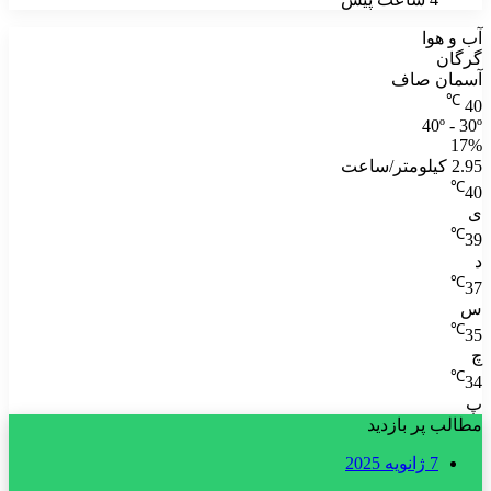
آب و هوا
گرگان
آسمان صاف
℃
40
40º - 30º
17%
2.95 کیلومتر/ساعت
℃
40
ی
℃
39
د
℃
37
س
℃
35
چ
℃
34
پ
مطالب پر بازدید
7 ژانویه 2025