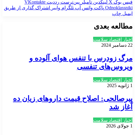
فیس بوک
X
لینکدین
‫تامبلر
‫پین‌ترست
‫رددیت
‫VKontakte
‫Odnoklassniki
پاکت
واتس آپ
تلگرام
وایبر
اشتراک گذاری از طریق
ایمیل
چاپ
مطالعه بعدی
اخبار اقتصاد سلامت
22 دسامبر 2024
مرگ زودرس با تنفس هوای آلوده و
ویروس‌های تنفسی
اخبار اقتصاد سلامت
1 ژانویه 2025
پیرصالحی: اصلاح قیمت داروهای زیان ده
آغاز شد
اخبار اقتصاد سلامت
1 جولای 2026